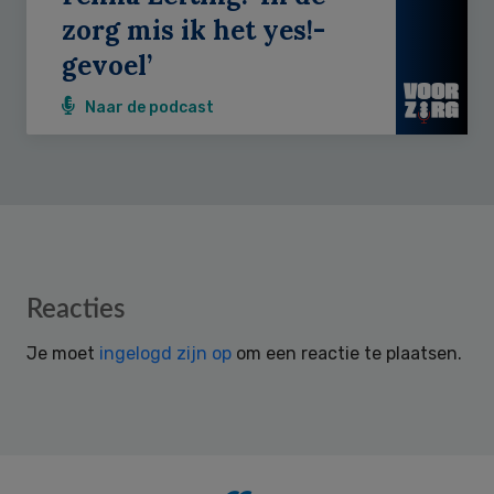
zorg mis ik het yes!-
gevoel’
Naar de podcast
Reader
Reacties
Interactions
Je moet
ingelogd zijn op
om een reactie te plaatsen.