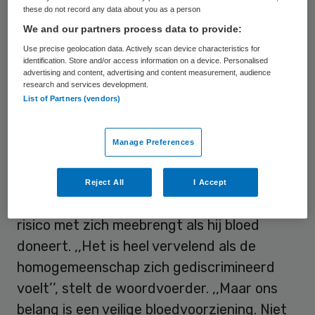
these do not record any data about you as a person
als risicogroep beschouwt. Het verbod
We and our partners process data to provide:
geldt overigens niet voor lesbische vrouwen
Use precise geolocation data. Actively scan device characteristics for
of biseksuelen.
identification. Store and/or access information on a device. Personalised
advertising and content, advertising and content measurement, audience
research and services development.
Verhoogd risico
List of Partners (vendors)
De Kamer vindt echter dat risicogedrag het
Manage Preferences
criterium moet zijn en niet het feit dat
iemand homoseksueel is. Maar Sanquin blijft
Reject All
I Accept
erbij dat iedere homoseksueel een verhoogd
risico met zich meebrengt als hij bloed
doneert. ,,Het is heel vervelend als de
homogemeenschap zich gediscrimineerd
voelt’’, stelt de woordvoerder. ,,Maar ons
belang is een veilige bloedvoorziening. Niet