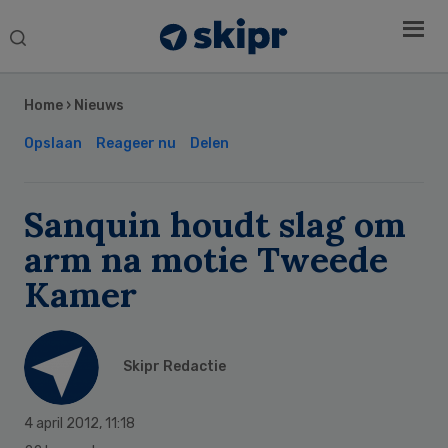
Search
this
Secondary
website
Sidebar
Home
›
Nieuws
Opslaan
Reageer nu
Delen
Sanquin houdt slag om
arm na motie Tweede
Kamer
Skipr Redactie
4 april 2012
,
11:18