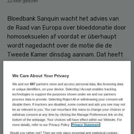
22 keer gelezen
Bloedbank Sanquin wacht het advies van
de Raad van Europa over bloeddonatie door
homoseksuelen af voordat er überhaupt
wordt nagedacht over de motie die de
Tweede Kamer dinsdag aannam. Dat heeft
de organisatie die in Nederland
verantwoordelijk is voor de
We Care About Your Privacy
bloedvoorziening woensdag gemeld.
We and our
887
partners store and access personal data, like browsing data
or unique identifiers, on your device. Selecting I Accept enables tracking
technologies to support the purposes shown under we and our partners
De Tweede Kamer sprak dinsdag via een
process data to provide. Selecting Reject All or withdrawing your consent will
motie
uit dat homoseksuelen in Nederland
disable them. If trackers are disabled, some content and ads you see may not
be as relevant to you. You can resurface this menu to change your choices or
ook bloed moeten kunnen geven bij de
withdraw consent at any time by clicking the Manage Preferences link on the
bottom of the webpage. Your choices will have effect within our Website. For
bloedbank. Op dit moment is dat niet het
more details, refer to our Privacy Policy.
Privacy Statement
geval, omdat de instelling homoseksuelen
Would you rather not? Then we only place essential and statistical cookies,