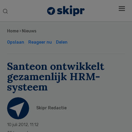
Search
this
Secondary
website
Sidebar
Home
›
Nieuws
Opslaan
Reageer nu
Delen
Santeon ontwikkelt
gezamenlijk HRM-
systeem
Skipr Redactie
10 juli 2012
,
11:12