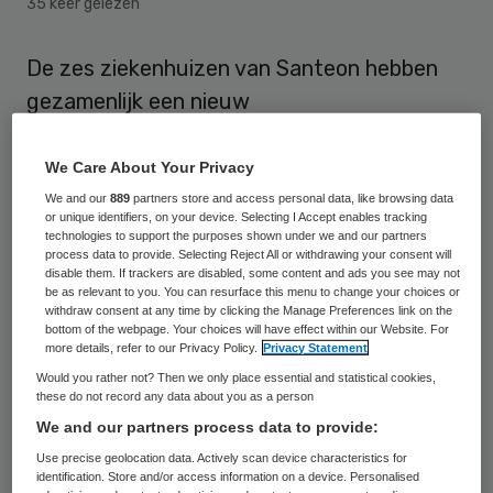
35 keer gelezen
De zes ziekenhuizen van Santeon hebben
gezamenlijk een nieuw
personeelsinformatiesysteem op poten
gezet. Door de best practices van de
We Care About Your Privacy
deelnemende ziekenhuizen in het systeem
We and our
889
partners store and access personal data, like browsing data
or unique identifiers, on your device. Selecting I Accept enables tracking
op te nemen beschikt Santeon nu naar
technologies to support the purposes shown under we and our partners
process data to provide. Selecting Reject All or withdrawing your consent will
eigen zeggen over het meest
disable them. If trackers are disabled, some content and ads you see may not
be as relevant to you. You can resurface this menu to change your choices or
geavanceerde HRM-systeem in de
withdraw consent at any time by clicking the Manage Preferences link on the
Nederlandse ziekenhuiswereld.
bottom of the webpage. Your choices will have effect within our Website. For
more details, refer to our Privacy Policy.
Privacy Statement
Would you rather not? Then we only place essential and statistical cookies,
De software voor de administratieve
these do not record any data about you as a person
processen in de back-office is geleverd door
We and our partners process data to provide:
softwarefabrikant AFAS, terwijl de
Use precise geolocation data. Actively scan device characteristics for
identification. Store and/or access information on a device. Personalised
programmatuur die de medewerkers