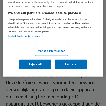
Would you rather not? Then we only place essential and statistical cookies,
door het hele huis lopen en zelf de tuin in
these do not record any data about you as a person
We and our partners process data to provide:
gaan. Binnen de tweede leefcirkel kunnen
Use precise geolocation data. Actively scan device characteristics for
bewoners zich vrijelijk door het hele gebouw
identification. Store and/or access information on a device. Personalised
bewegen. Binnen de derde leefcirkel
advertising and content, advertising and content measurement, audience
research and services development.
verblijven bewoners op de eigen etage.
List of Partners (vendors)
Er wonen twintig ouderen op de
Manage Preferences
zorgdomotica-afdeling. De zorginstelling
heeft samen met de bewoner, familie en
Reject All
I Accept
een multidisciplinair team bepaald welke
leefcirkel het beste bij de bewoner past.
Deze leefcirkel wordt voor iedere bewoner
persoonlijk ingesteld op een klein apparaat,
dat men draagt als een horloge. Dit
apparaat geeft bewoners gekoppeld aan de