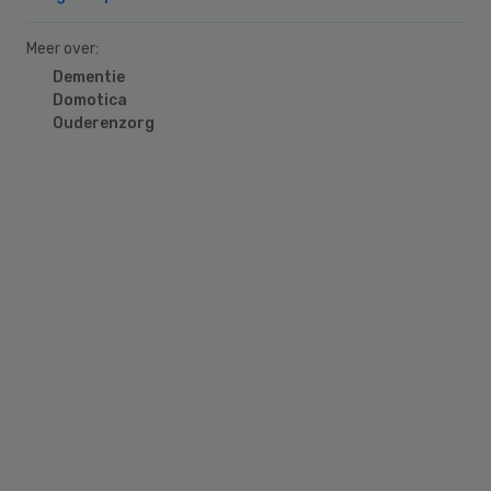
Meer over:
Dementie
Domotica
Ouderenzorg
Primary
Sidebar