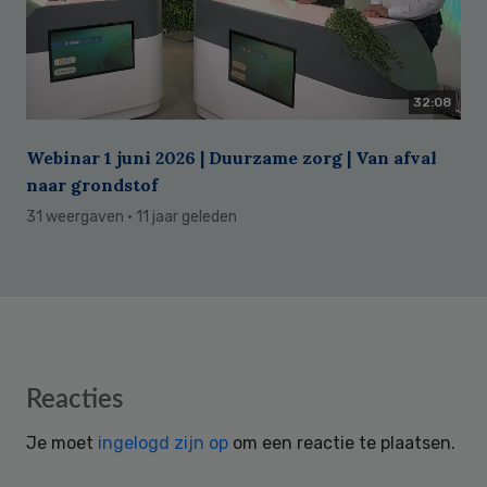
32:08
Webinar 1 juni 2026 | Duurzame zorg | Van afval
naar grondstof
31 weergaven
· 11 jaar geleden
Reader
Reacties
Interactions
Je moet
ingelogd zijn op
om een reactie te plaatsen.