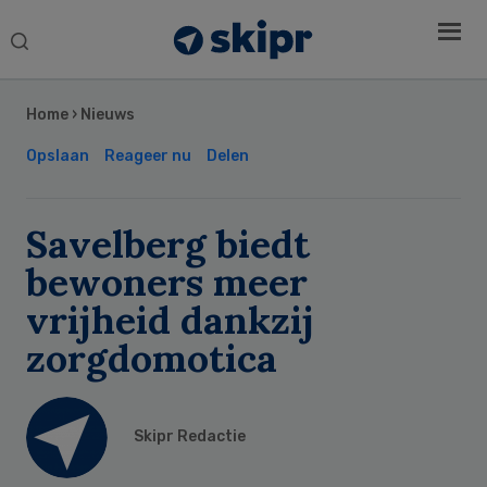
Search
this
Secondary
website
Sidebar
Home
›
Nieuws
Opslaan
Reageer nu
Delen
Savelberg biedt
bewoners meer
vrijheid dankzij
zorgdomotica
Skipr Redactie