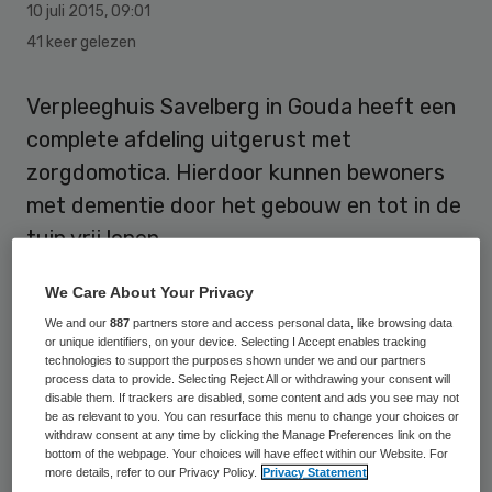
10 juli 2015
,
09:01
41 keer gelezen
Verpleeghuis Savelberg in Gouda heeft een
complete afdeling uitgerust met
zorgdomotica. Hierdoor kunnen bewoners
met dementie door het gebouw en tot in de
tuin vrij lopen.
Savelberg heeft de afdeling in een half jaar
We Care About Your Privacy
aangepast en uitgerust met slimme
We and our
887
partners store and access personal data, like browsing data
or unique identifiers, on your device. Selecting I Accept enables tracking
zorgtechnologie. Er wordt gebruik gemaakt
technologies to support the purposes shown under we and our partners
process data to provide. Selecting Reject All or withdrawing your consent will
van smartphones en slimme sensoren.
disable them. If trackers are disabled, some content and ads you see may not
be as relevant to you. You can resurface this menu to change your choices or
Hierdoor kunnen bewoners vrij bewegen in
withdraw consent at any time by clicking the Manage Preferences link on the
dre zogeheten leefcirkels. In de buitenste
bottom of the webpage. Your choices will have effect within our Website. For
more details, refer to our Privacy Policy.
Privacy Statement
leefcirkel kunnen mensen met dementie