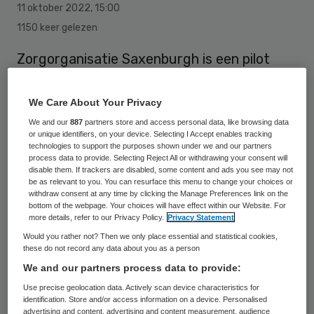
11 oktober 2022
,
15:00
1150 keer gelezen
Zorgorganisatie Saxenburgh is een pilot
gestart met de inzet van een robot bij
verwijzing van patiënten naar de thuiszorg.
We Care About Your Privacy
Die wordt gebruikt om medewerkers van
We and our
887
partners store and access personal data, like browsing data
or unique identifiers, on your device. Selecting I Accept enables tracking
het transferbureau te ontlasten bij het
technologies to support the purposes shown under we and our partners
process data to provide. Selecting Reject All or withdrawing your consent will
overzetten van gegevens vanuit het
disable them. If trackers are disabled, some content and ads you see may not
interne Hix-systeem naar het externe
be as relevant to you. You can resurface this menu to change your choices or
withdraw consent at any time by clicking the Manage Preferences link on the
Zorgdomeinsysteem.
bottom of the webpage. Your choices will have effect within our Website. For
more details, refer to our Privacy Policy.
Privacy Statement
Would you rather not? Then we only place essential and statistical cookies,
these do not record any data about you as a person
De afdeling ICT van Saxenburgh en
We and our partners process data to provide:
leverancier Tingk hebben daarvoor een
Use precise geolocation data. Actively scan device characteristics for
robot ontwikkeld
die geautomatiseerde
identification. Store and/or access information on a device. Personalised
advertising and content, advertising and content measurement, audience