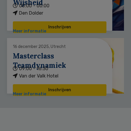
Wijsheid
00:00 - 00:00
Den Dolder
Inschrijven
Meer informatie
16 december 2025, Utrecht
Masterclass
Teamdynamiek
09:00 - 16:30
Van der Valk Hotel
Inschrijven
Meer informatie