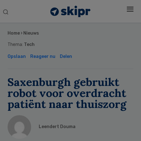
Search
this
Secondary
website
Sidebar
Home
›
Nieuws
Thema:
Tech
Opslaan
Reageer nu
Delen
Saxenburgh gebruikt
robot voor overdracht
patiënt naar thuiszorg
Leendert Douma