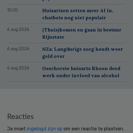
Huisartsen zetten meer AI in,
10:00
chatbots nog niet populair
(Thuis)komen en gaan in bestuur
6 aug 2026
Rijnstate
NZa: Langdurige zorg houdt weer
6 aug 2026
geld over
Geschorste huisarts Rhoon deed
6 aug 2026
werk onder invloed van alcohol
Reader
Reacties
Interactions
Je moet
ingelogd zijn op
om een reactie te plaatsen.