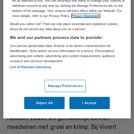
marktomstandigheden. Zo ook de
be as relevant to you. You can resurface this menu to change your choices or
withdraw consent at any time by clicking the Manage Preferences link on the
Brabantse zorgorganisatie Vivent.
bottom of the webpage. Your choices will have effect within our Website. For
more details, refer to our Privacy Policy.
Privacy Statement
Bestuurder Inge Fleischeuer: “We kopen alle
Would you rather not? Then we only place essential and statistical cookies,
ondersteunende diensten in. Maar ja, dan
these do not record any data about you as a person
moet je dat wel goed doen. En dan is
We and our partners process data to provide:
Intrakoop een zeer goede partner.”
Use precise geolocation data. Actively scan device characteristics for
identification. Store and/or access information on a device. Personalised
advertising and content, advertising and content measurement, audience
research and services development.
Meedeinen met groei en krimp
List of Partners (vendors)
Een paar jaar terug besloot Vivent haar
Manage Preferences
ondersteunende diensten te outsourcen.
Inge Fleischeuer: “Het is voor ons belangrijk
Reject All
I Accept
onze organisatie zo flexibel mogelijk te
houden. Zodat we gemakkelijk kunnen
meedeinen met groei en krimp. Bij Vivent