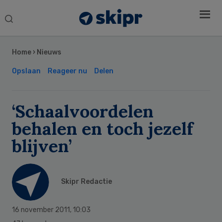
Search
this
Secondary
website
Sidebar
Home
›
Nieuws
Opslaan
Reageer nu
Delen
‘Schaalvoordelen
behalen en toch jezelf
blijven’
Skipr Redactie
16 november 2011
,
10:03