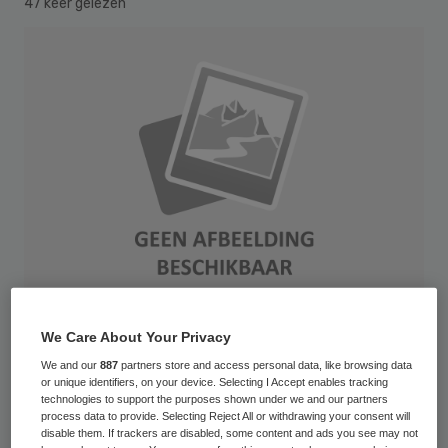
47 keer gelezen
We Care About Your Privacy
Veel zorginstellingen proberen hun
We and our
887
partners store and access personal data, like browsing data
or unique identifiers, on your device. Selecting I Accept enables tracking
organisatie zo flexibel in te richten, dat ze
technologies to support the purposes shown under we and our partners
process data to provide. Selecting Reject All or withdrawing your consent will
soepel kunnen meebewegen met de
disable them. If trackers are disabled, some content and ads you see may not