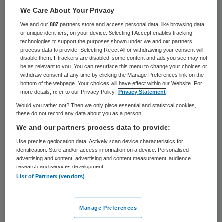
31 keer gelezen
We Care About Your Privacy
We and our
887
partners store and access personal data, like browsing data
Regionale ambulancediensten beraden zich
or unique identifiers, on your device. Selecting I Accept enables tracking
technologies to support the purposes shown under we and our partners
op maatregelen om
process data to provide. Selecting Reject All or withdrawing your consent will
ambulancemedewerkers beter te
disable them. If trackers are disabled, some content and ads you see may not
be as relevant to you. You can resurface this menu to change your choices or
beschermen tegen extreem geweld.
withdraw consent at any time by clicking the Manage Preferences link on the
bottom of the webpage. Your choices will have effect within our Website. For
Volgens brancheorganisatie Ambulancezorg
more details, refer to our Privacy Policy.
Privacy Statement
Nederland gaat het om de aanschaf van
Would you rather not? Then we only place essential and statistical cookies,
these do not record any data about you as a person
persoonlijke beschermingsmiddelen zoals
We and our partners process data to provide:
helmen en scherfwerende vesten, maar ook
Use precise geolocation data. Actively scan device characteristics for
om scholing en trainingen.
identification. Store and/or access information on a device. Personalised
advertising and content, advertising and content measurement, audience
research and services development.
“Tussen alle hulpdiensten zijn afspraken
List of Partners (vendors)
gemaakt over het snel en veilig redden en
behandelen van slachtoffers en over de
Manage Preferences
aanschaf van extra medische hulpmiddelen