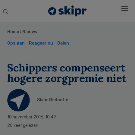
Search
this
Secondary
website
Sidebar
Home
›
Nieuws
Opslaan
Reageer nu
Delen
Schippers compenseert
hogere zorgpremie niet
Skipr Redactie
18 november 2016
,
10:49
20 keer gelezen