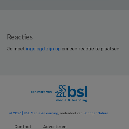
Reader
Reacties
Interactions
Je moet
ingelogd zijn op
om een reactie te plaatsen.
© 2026 | BSL Media & Learning
, onderdeel van
Springer Nature
Contact
Adverteren