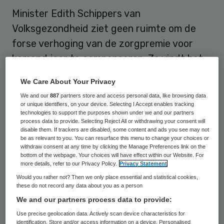
Minister Edith Schippers van
Volksgezondheid ziet geen ruimte om de
forse verhoging van de zorgpremie voor
komend jaar te compenseren. Ze vindt het
“heel jammer” dat de premieverhoging een
We Care About Your Privacy
stuk hoger uitvalt dan gedacht, maar wijst
We and our
887
partners store and access personal data, like browsing data
erop dat dat in voorgaande jaren juist
or unique identifiers, on your device. Selecting I Accept enables tracking
technologies to support the purposes shown under we and our partners
andersom was.
process data to provide. Selecting Reject All or withdrawing your consent will
disable them. If trackers are disabled, some content and ads you see may not
be as relevant to you. You can resurface this menu to change your choices or
Schippers herinnerde er vrijdag aan dat niet
withdraw consent at any time by clicking the Manage Preferences link on the
bottom of the webpage. Your choices will have effect within our Website. For
zij, maar de zorgverzekeraars zelf de
more details, refer to our Privacy Policy.
Privacy Statement
premie bepalen. De meeste van hen
Would you rather not? Then we only place essential and statistical cookies,
schroeven de premie met zo’n 10 procent
these do not record any data about you as a person
We and our partners process data to provide:
op. Volgens de minister hadden de
Use precise geolocation data. Actively scan device characteristics for
zorgverzekeraars meer uit hun reserves
identification. Store and/or access information on a device. Personalised