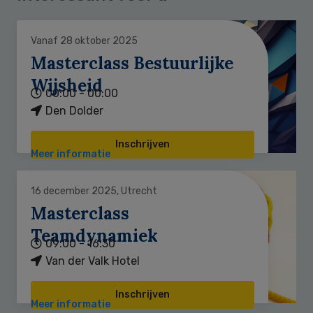
Vanaf 28 oktober 2025
Masterclass Bestuurlijke
Wijsheid
00:00 - 00:00
Den Dolder
Inschrijven
Meer informatie
16 december 2025, Utrecht
Masterclass
Teamdynamiek
09:00 - 16:30
Van der Valk Hotel
Inschrijven
Meer informatie