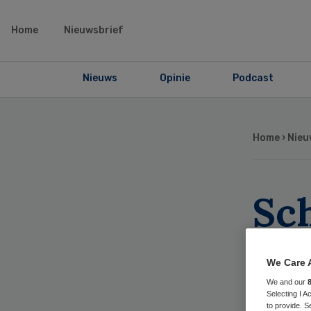
Home
Nieuwsbrief
Nieuws
Opinie
Podcast
Home
›
Nieu
Sch
aa
We Care 
We and our
Selecting I 
to provide. S