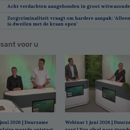
Acht verdachten aangehouden in groot witwasond
Zorgcriminaliteit vraagt om hardere aanpak: ‘Allee
is dweilen met de kraan open’
sant voor u
juni 2026 | Duurzame
Webinar 1 juni 2026 | Duur
culaire waarde ontstaat
zorg | Van afval naar grond