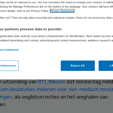
Skipr Redactie
20 mei 2013
,
08:22
36 keer gelezen
may not be as relevant to you. You can resurface this menu to change your choices or withd
licking the Manage Preferences link on the bottom of the webpage. Your choices will have eff
more details, refer to our Privacy Policy.
Privacy Statement
her not? Then we only place essential and statistical cookies, these do not record any data
 van fraude in de zorg duldt volgens minister Ed
r partners process data to provide:
s (Volksgezondheid) geen uitstel. Op aandringen 
eolocation data. Actively scan device characteristics for identification. Store and/or access 
en spreken Schippers en staatssecretaris Martin 
onalised advertising and content, advertising and content measurement, audience research 
.
g met hen over de vele aanwijzingen voor uiteen
ners (vendors)
 waarop in de zorg zou worden gesjoemeld.
s stuurde vrijdag een conceptrapport naar de Ka
references
Reject All
I 
en analyse wordt gemaakt van fraude in de zorg.
en uitzending van
RTL Nieuws
dat donderdag meld
zen declaraties indienen voor niet-medisch noodz
ingen
, als ooglidcorrecties en het weghalen van
en.