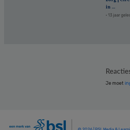
in ...
· 13 jaar gel
Reader
Reactie
Interactions
Je moet
in
© 2026 | BSL Media & Learn