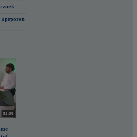
erzoek
n opsporen
32:08
zame
stof