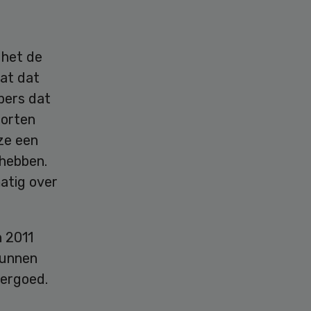
 het de
at dat
pers dat
porten
ze een
 hebben.
matig over
n 2011
kunnen
vergoed.