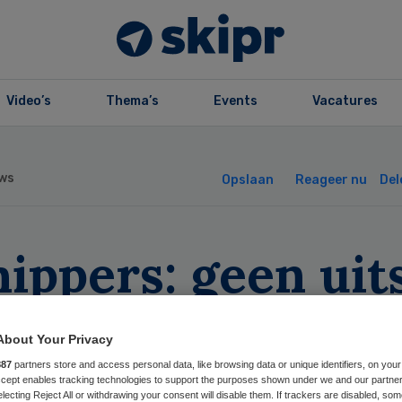
Video’s
Thema’s
Events
Vacatures
ws
Opslaan
Reageer nu
Del
ippers: geen uit
npak zorgfraude
About Your Privacy
887
partners store and access personal data, like browsing data or unique identifiers, on your
Accept enables tracking technologies to support the purposes shown under we and our partne
electing Reject All or withdrawing your consent will disable them. If trackers are disabled, so