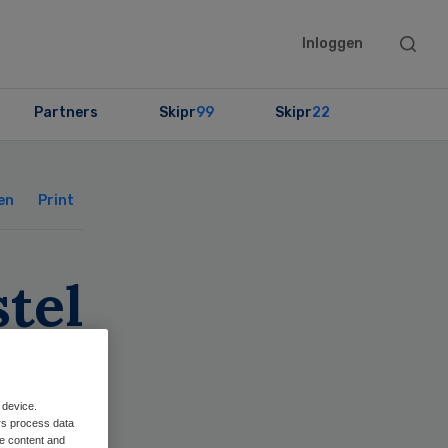
Searc
Inloggen
this
websit
Partners
Skipr
99
Skipr
22
Primary
Sidebar
en
Print
stel
 device.
rs process data
me content and