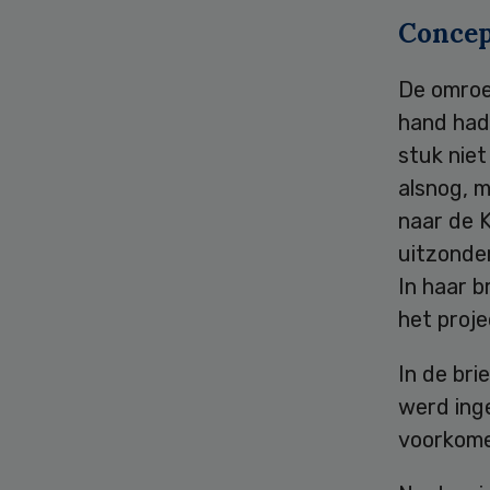
Concep
De omroe
hand had
stuk nie
alsnog, 
naar de 
uitzonde
In haar b
het proj
In de bri
werd inge
voorkome