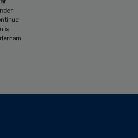
aar
inder
ontinue
n is
ondernam