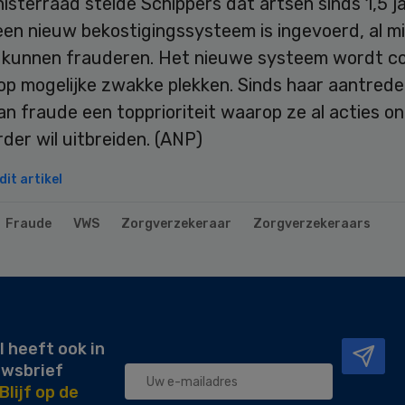
isterraad stelde Schippers dat artsen sinds 1,5 j
een nieuw bekostigingssysteem is ingevoerd, al m
k kunnen frauderen. Het nieuwe systeem wordt c
op mogelijke zwakke plekken. Sinds haar aantrede
an fraude een topprioriteit waarop ze al acties 
rder wil uitbreiden. (ANP)
it artikel
Fraude
VWS
Zorgverzekeraar
Zorgverzekeraars
l heeft ook in
uwsbrief
Blijf op de