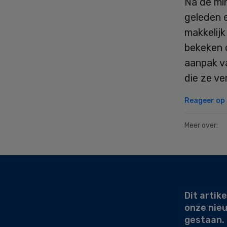
Na de min
geleden 
makkelij
bekeken 
aanpak v
die ze ve
Reageer op d
Meer over:
Secondary
Sidebar
Dit artike
onze nie
gestaan.