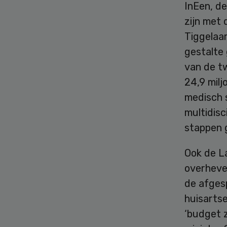
InEen, de
zijn met
Tiggelaa
gestalte
van de t
24,9 milj
medisch 
multidisc
stappen 
Ook de La
overhevel
de afges
huisartse
‘budget z