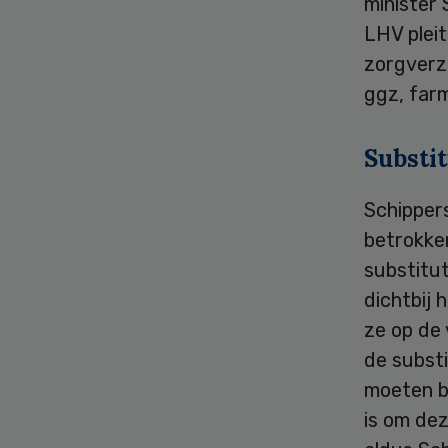
minister 
LHV plei
zorgverz
ggz, farm
Substi
Schippers
betrokke
substitut
dichtbij 
ze op de 
de subst
moeten b
is om de