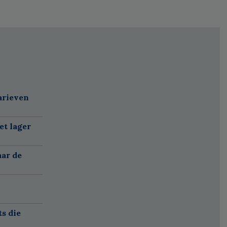
arieven
et lager
aar de
ts die