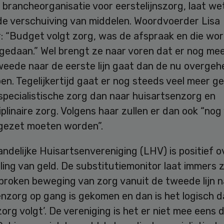
 brancheorganisatie voor eerstelijnszorg, laat wet
 de verschuiving van middelen. Woordvoerder Lisa
r: “Budget volgt zorg, was de afspraak en die wo
 gedaan.” Wel brengt ze naar voren dat er nog me
weede naar de eerste lijn gaat dan de nu overgeh
oen. Tegelijkertijd gaat er nog steeds veel meer ge
specialistische zorg dan naar huisartsenzorg en
iplinaire zorg. Volgens haar zullen er dan ook “no
gezet moeten worden”.
ndelijke Huisartsenvereniging (LHV) is positief o
ing van geld. De substitutiemonitor laat immers z
proken beweging van zorg vanuit de tweede lijn n
nzorg op gang is gekomen en dan is het logisch d
org volgt’. De vereniging is het er niet mee eens 