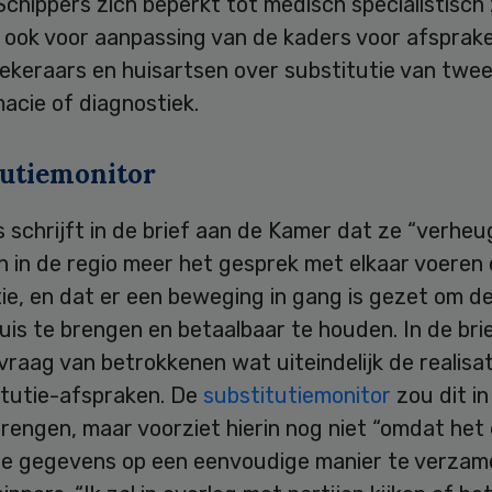
Schippers zich beperkt tot medisch specialistisch
t ook voor aanpassing van de kaders voor afsprak
ekeraars en huisartsen over substitutie van twee
acie of diagnostiek.
tutiemonitor
 schrijft in de brief aan de Kamer dat ze “verheu
n in de regio meer het gesprek met elkaar voeren
ie, en dat er een beweging in gang is gezet om d
huis te brengen en betaalbaar te houden. In de bri
vraag van betrokkenen wat uiteindelijk de realisat
itutie-afspraken. De
substitutiemonitor
zou dit in
rengen, maar voorziet hierin nog niet “omdat het
ze gegevens op een eenvoudige manier te verzame