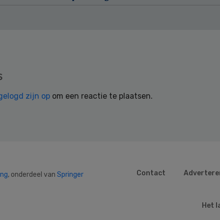
s
gelogd zijn op
om een reactie te plaatsen.
Contact
Advertere
ing
, onderdeel van
Springer
Het l