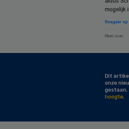
aldus Sch
mogelijk 
Reageer op d
Meer over:
Secondary
Sidebar
Dit artike
onze nie
gestaan.
hoogte.