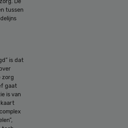
 zorg. De
en tussen
delijns
gd” is dat
 over
e zorg
ef gaat
ie is van
 kaart
 complex
len”,