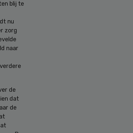
en blij te
rdt nu
er zorg
evelde
ld naar
g verdere
ver de
ien dat
aar de
at
dat