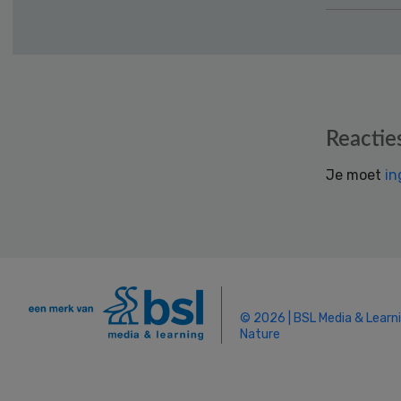
Reader
Reactie
Interactions
Je moet
in
© 2026 | BSL Media & Learn
Nature