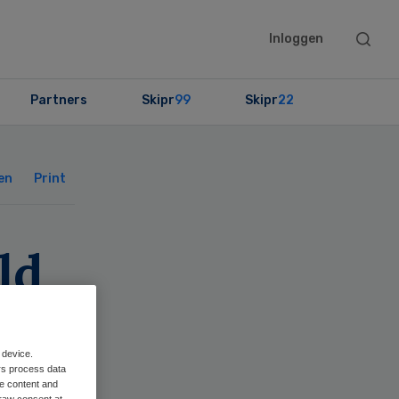
Searc
Inloggen
this
websit
Partners
Skipr
99
Skipr
22
Primary
Sidebar
en
Print
ld
 device.
rs process data
me content and