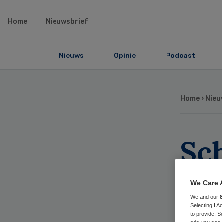
Home
Nieuwsbrief
Nieuws
Opinie
Podcast
Home
›
Nieu
Sch
ove
We Care 
sub
We and our
Selecting I 
to provide. S