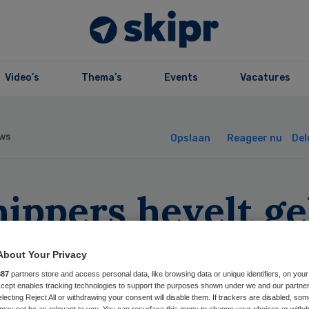
Video’s
Thema’s
Events
Vacatures
ws
Opslaan
Reageer nu
Del
ippers hevelt ge
r in kader van
About Your Privacy
stitutie
887
partners store and access personal data, like browsing data or unique identifiers, on your
Accept enables tracking technologies to support the purposes shown under we and our partne
electing Reject All or withdrawing your consent will disable them. If trackers are disabled, so