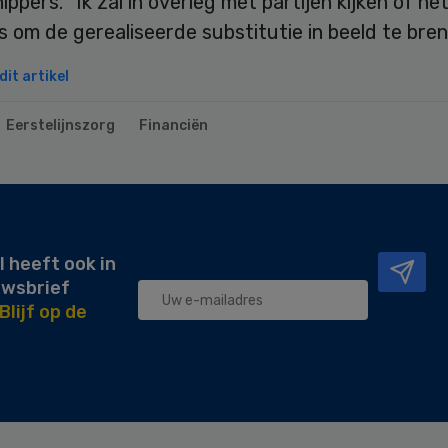
ippers. “Ik zal in overleg met partijen kijken of he
is om de gerealiseerde substitutie in beeld te bren
it artikel
Eerstelijnszorg
Financiën
l heeft ook in
uwsbrief
Blijf op de