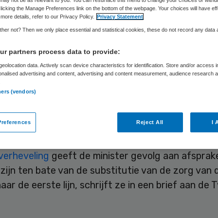
may not be as relevant to you. You can resurface this menu to change your choices or withd
licking the Manage Preferences link on the bottom of the webpage. Your choices will have eff
more details, refer to our Privacy Policy.
Privacy Statement
Skipr Redactie
19 oktober 2015
,
07:00
41 keer gelezen
her not? Then we only place essential and statistical cookies, these do not record any data
r partners process data to provide:
eolocation data. Actively scan device characteristics for identification. Store and/or access 
Edith Schippers (VWS) haalt in 2016 24,9 miljoen 
onalised advertising and content, advertising and content measurement, audience research 
.
disch specialistische zorg en hevelt daarvan 10,9 
ners (vendors)
 de huisartsenzorg en 14 miljoen naar de multidisc
brancheorganisaties uit de eerste lijn vinden dat 
references
Reject All
I 
eg gaat.
verheveling
geeft de minister gevolg aan afsprak
ijn ten bate van de substitutie van de zorg van 
ar de eerste lijn, schrijft ze in een brief aan de