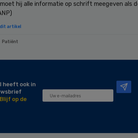
 moet hij alle informatie op schrift meegeven als 
(ANP)
it artikel
Patiënt
l heeft ook in
uwsbrief
Blijf op de