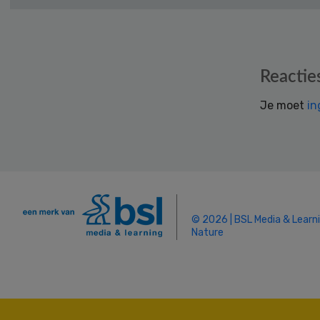
Reader
Reactie
Interactions
Je moet
in
© 2026 | BSL Media & Learn
Nature