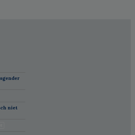
nsgender
sch niet
IE