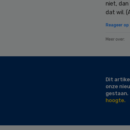
niet, dan
dat wil. 
Reageer op d
Meer over:
Secondary
Sidebar
Dit artike
onze nie
gestaan.
hoogte.