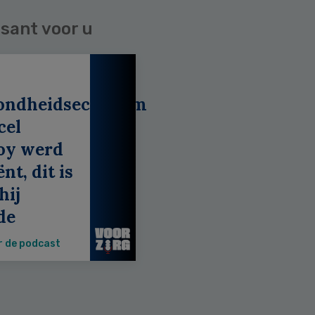
sant voor u
ondheidseconoom
cel
oy werd
nt, dit is
hij
de
r de podcast