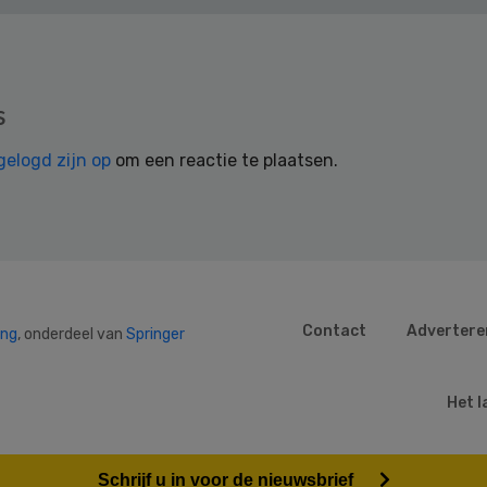
s
gelogd zijn op
om een reactie te plaatsen.
Contact
Advertere
ing
, onderdeel van
Springer
Het l
Schrijf u in voor de nieuwsbrief