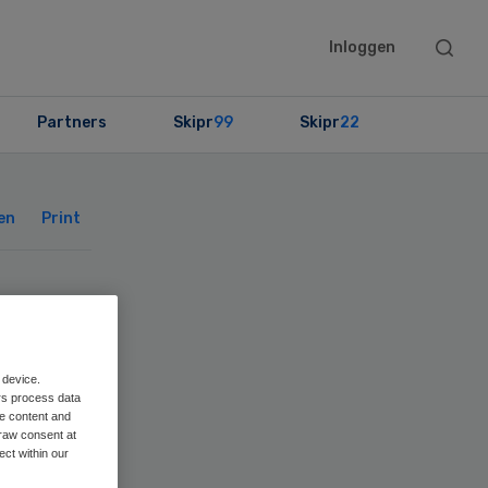
Searc
Inloggen
this
websit
Partners
Skipr
99
Skipr
22
Primary
Sidebar
en
Print
k
 device.
rs process data
me content and
raw consent at
ect within our