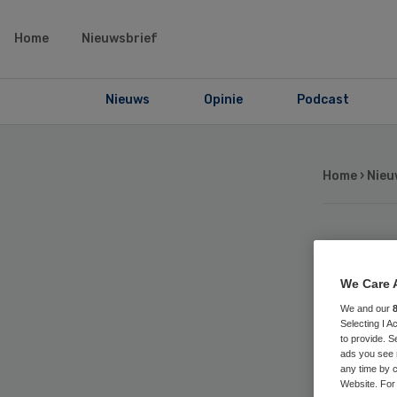
Home
Nieuwsbrief
Nieuws
Opinie
Podcast
Home
›
Nieu
Sc
We Care 
op
We and our
Selecting I 
to provide. S
me
ads you see 
any time by c
Website. For 