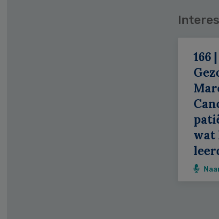
Interes
166 |
Gez
Mar
Can
patië
wat 
leer
Naa