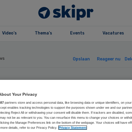
Video’s
Thema’s
Events
Vacatures
ws
Opslaan
Reageer nu
Del
hippers: maak
About Your Privacy
name van gespre
887
partners store and access personal data, like browsing data or unique identifiers, on your
Accept enables tracking technologies to support the purposes shown under we and our partne
electing Reject All or withdrawing your consent will disable them. If trackers are disabled, so
t dokter
may not be as relevant to you. You can resurface this menu to change your choices or withd
licking the Manage Preferences link on the bottom of the webpage. Your choices will have eff
more details, refer to our Privacy Policy.
Privacy Statement