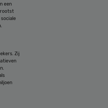
an een
grootst
 sociale
.
kers. Zij
natieven
n.
als
iljoen