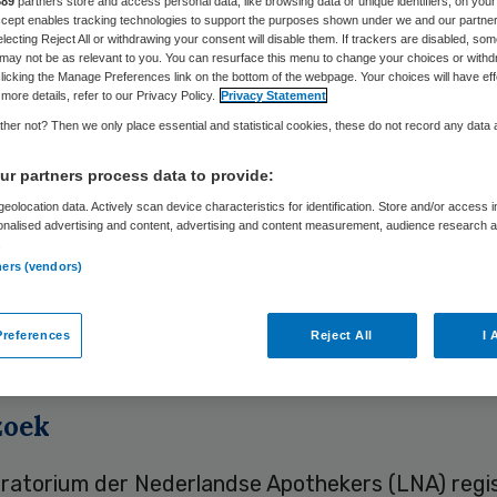
889
partners store and access personal data, like browsing data or unique identifiers, on your
Accept enables tracking technologies to support the purposes shown under we and our partne
electing Reject All or withdrawing your consent will disable them. If trackers are disabled, so
may not be as relevant to you. You can resurface this menu to change your choices or withd
Skipr Redactie
19 september 2014
,
12:13
21 keer gelezen
licking the Manage Preferences link on the bottom of the webpage. Your choices will have eff
more details, refer to our Privacy Policy.
Privacy Statement
her not? Then we only place essential and statistical cookies, these do not record any data
elopen jaren zijn de tekorten aan geneesmiddelen
r partners process data to provide:
, waardoor medicijnen niet altijd leverbaar zijn. 
eolocation data. Actively scan device characteristics for identification. Store and/or access 
onalised advertising and content, advertising and content measurement, audience research 
ert Berenschot in een onderzoek in opdracht van
.
Schippers gaat dit aanpakken.
ners (vendors)
ft zij bij het
aanbieden van het rapport
aan de Tw
references
Reject All
I 
zoek
ratorium der Nederlandse Apothekers (LNA) regi