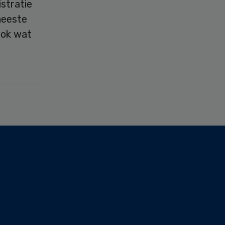
stratie
meeste
ook wat