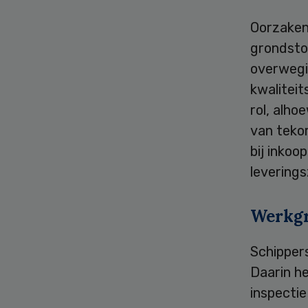
Oorzaken
grondsto
overwegi
kwaliteit
rol, alho
van tekor
bij inkoo
leverings
Werkg
Schipper
Daarin h
inspectie