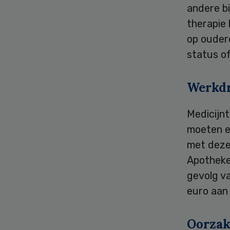
andere bi
therapie 
op oudere
status o
Werkd
Medicijnt
moeten e
met deze
Apotheke
gevolg va
euro aan
Oorza