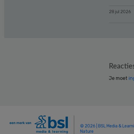
28 jul 2026
Reader
Reactie
Interactions
Je moet
in
© 2026 | BSL Media & Learn
Nature