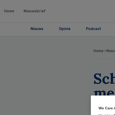
Home
Nieuwsbrief
Nieuws
Opinie
Podcast
Home
›
Nieu
Sc
me
st
We Care 