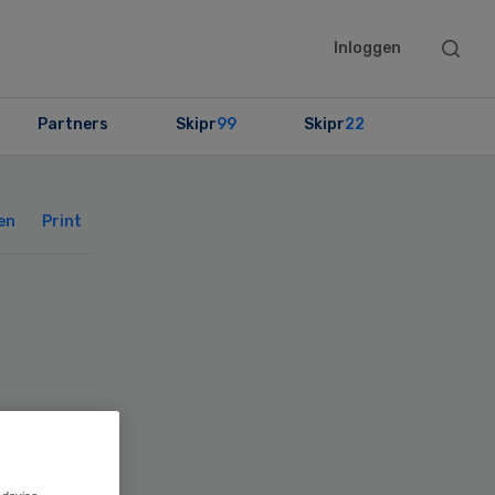
Searc
Inloggen
this
websit
Partners
Skipr
99
Skipr
22
Primary
Sidebar
en
Print