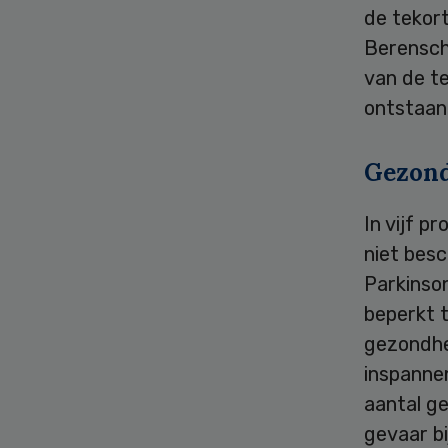
de tekor
Berensch
van de te
ontstaan 
Gezond
In vijf p
niet besc
Parkinson
beperkt t
gezondhe
inspannen
aantal ge
gevaar bi