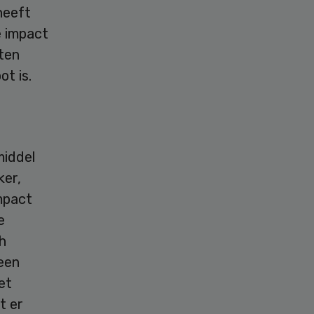
heeft
 impact
rten
t is.
middel
ker,
impact
e
h
 een
et
t er