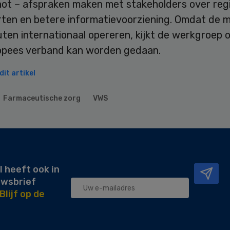
ot – afspraken maken met stakeholders over regi
rten en betere informatievoorziening. Omdat de 
ten internationaal opereren, kijkt de werkgroep 
ropees verband kan worden gedaan.
it artikel
Farmaceutische zorg
VWS
l heeft ook in
uwsbrief
Blijf op de