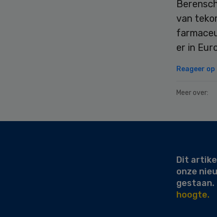
Berensch
van teko
farmaceu
er in Eu
Reageer op d
Meer over:
Secondary
Sidebar
Dit artike
onze nie
gestaan.
hoogte.