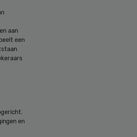
an
oen aan
peelt een
ntstaan
ekeraars
gericht.
gingen en