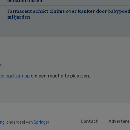
eetstoornissen
Farmaceut schikt claims over kanker door babypoed
miljarden
s
gelogd zijn op
om een reactie te plaatsen.
Contact
Advertere
ing
, onderdeel van
Springer