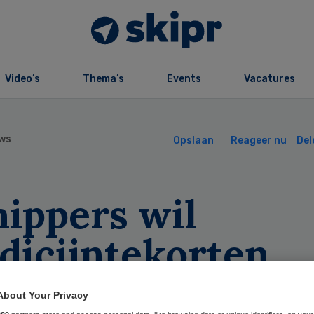
Video’s
Thema’s
Events
Vacatures
ws
Opslaan
Reageer nu
Del
hippers wil
dicijntekorten
oppen
About Your Privacy