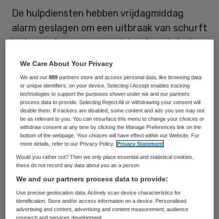
De hulpdiensten hebben vrijdagmiddag
alarm geslagen om een uitbraak van schurft
in de noodopvang van asielzoekers in het
Limburgse dorp Reuver.
We Care About Your Privacy
We and our
889
partners store and access personal data, like browsing data
Een woordvoerder van de brandweer zei
or unique identifiers, on your device. Selecting I Accept enables tracking
dat er mogelijk dertig mensen met schurft
technologies to support the purposes shown under we and our partners
process data to provide. Selecting Reject All or withdrawing your consent will
besmet zijn. Eerder vrijdag liet de GGD
disable them. If trackers are disabled, some content and ads you see may not
be as relevant to you. You can resurface this menu to change your choices or
weten dat twee gevallen van schurft in de
withdraw consent at any time by clicking the Manage Preferences link on the
bottom of the webpage. Your choices will have effect within our Website. For
noodopvang inmiddels ,,behandeld” zijn.
more details, refer to our Privacy Policy.
Privacy Statement
Would you rather not? Then we only place essential and statistical cookies,
De vluchtelingen kwamen vrijdag in de
these do not record any data about you as a person
sporthal aan de Schans in Reuver aan
We and our partners process data to provide:
vanuit een noodopvang in Swalmen, in de
Use precise geolocation data. Actively scan device characteristics for
identification. Store and/or access information on a device. Personalised
gemeente Roermond.
advertising and content, advertising and content measurement, audience
research and services development.