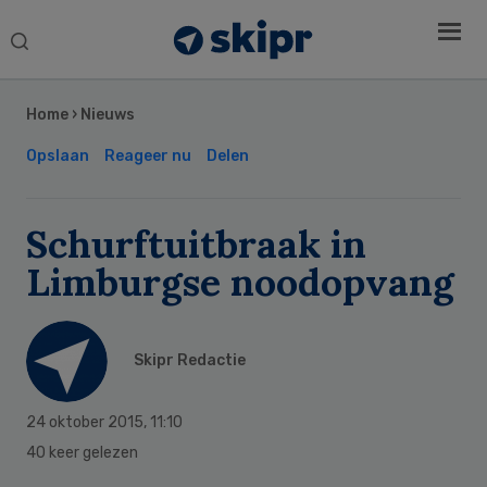
Search
this
Secondary
website
Sidebar
Home
›
Nieuws
Opslaan
Reageer nu
Delen
Schurftuitbraak in
Limburgse noodopvang
Skipr Redactie
24 oktober 2015
,
11:10
40 keer gelezen