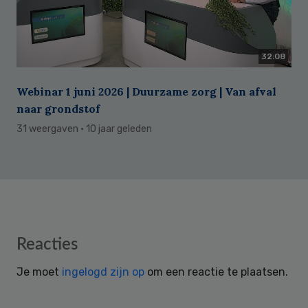
32:08
Webinar 1 juni 2026 | Duurzame zorg | Van afval
naar grondstof
31 weergaven
· 10 jaar geleden
Reader
Reacties
Interactions
Je moet
ingelogd zijn op
om een reactie te plaatsen.