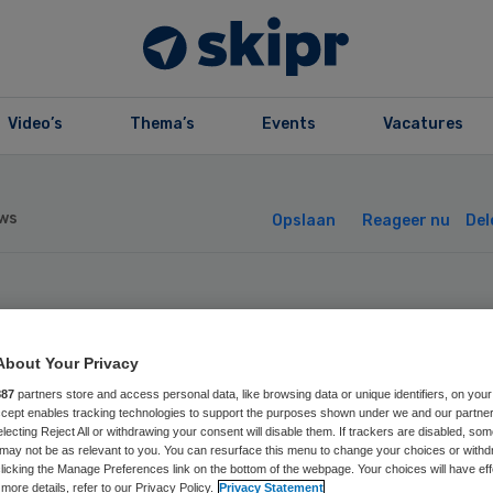
Video’s
Thema’s
Events
Vacatures
ws
Opslaan
Reageer nu
Del
reenen voor
About Your Privacy
eddonatie loont
887
partners store and access personal data, like browsing data or unique identifiers, on your
Accept enables tracking technologies to support the purposes shown under we and our partne
electing Reject All or withdrawing your consent will disable them. If trackers are disabled, so
may not be as relevant to you. You can resurface this menu to change your choices or withd
licking the Manage Preferences link on the bottom of the webpage. Your choices will have eff
more details, refer to our Privacy Policy.
Privacy Statement