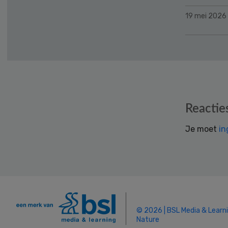
19 mei 2026
Reader
Reactie
Interactions
Je moet
in
© 2026 | BSL Media & Learn
Nature