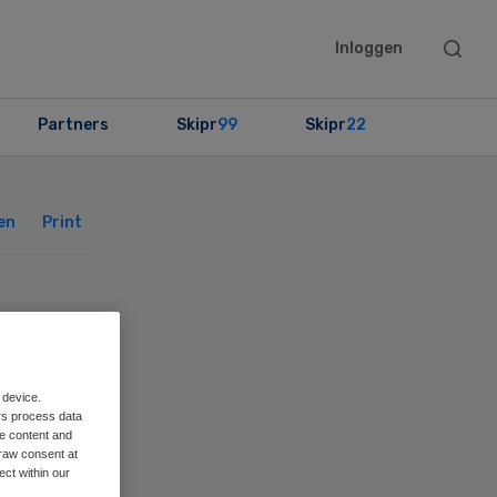
Searc
Inloggen
this
websit
Partners
Skipr
99
Skipr
22
Primary
Sidebar
en
Print
 device.
rs process data
me content and
raw consent at
ect within our