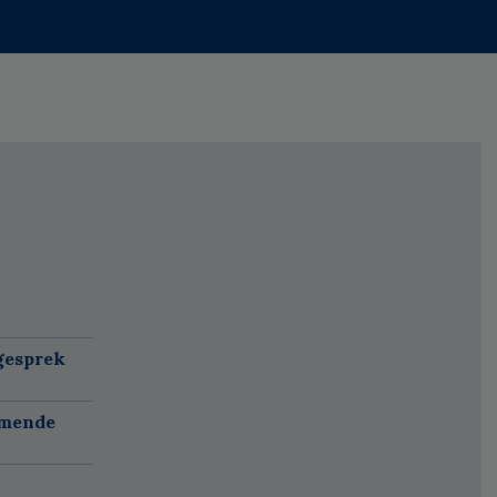
gesprek
omende