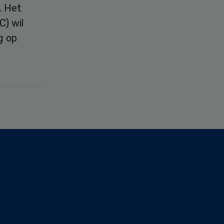
. Het
) wil
g op