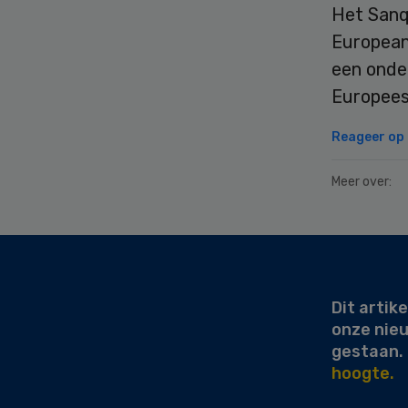
Het Sanq
European
een onde
Europees
Reageer op d
Meer over:
Secondary
Sidebar
Dit artike
onze nie
gestaan.
hoogte.