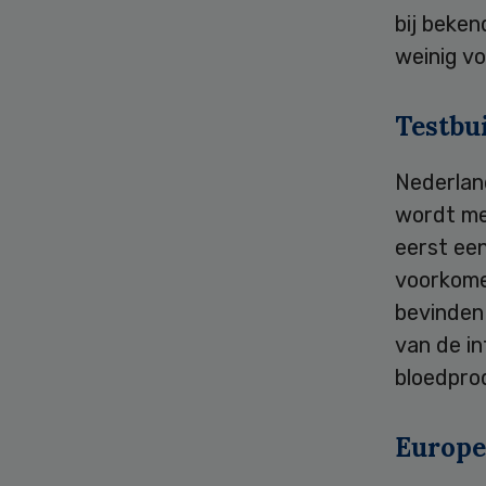
bij beken
weinig vo
Testbui
Nederlan
wordt me
eerst ee
voorkome
bevinden
van de in
bloedpro
Europe