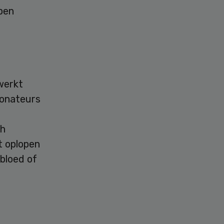
epen
werkt
donateurs
ch
t oplopen
 bloed of