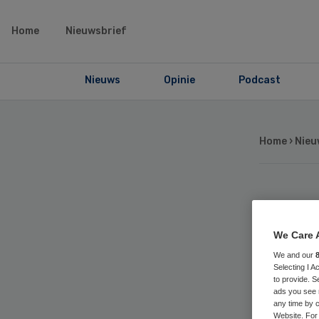
Home
Nieuwsbrief
Nieuws
Opinie
Podcast
Home
›
Nieu
Sc
We Care 
blo
We and our
Selecting I 
to provide. S
ads you see 
any time by c
Website. For 