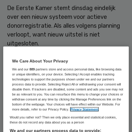
De Eerste Kamer stemt dinsdag eindelijk
over een nieuw systeem voor actieve
donorregistratie. Als alles volgens planning
verloopt, want nieuw uitstel is niet
uitgesloten.
Voor aanname van de wet moeten 38 van
We Care About Your Privacy
de 75 senatoren voor stemmen. Tot dusver
We and our
889
partners store and access personal data, like browsing data
hebben 27 zich als ja-stem uitgesproken,
or unique identifiers, on your device. Selecting I Accept enables tracking
technologies to support the purposes shown under we and our partners
20 stemmen zeker tegen. Veel hangt af van
process data to provide. Selecting Reject All or withdrawing your consent will
disable them. If trackers are disabled, some content and ads you see may not
de senatoren van CDA en VVD, die samen
be as relevant to you. You can resurface this menu to change your choices or
withdraw consent at any time by clicking the Manage Preferences link on the
25 zetels hebben en nog geen voorkeur
bottom of the webpage. Your choices will have effect within our Website. For
hebben uitgesproken.
more details, refer to our Privacy Policy.
Privacy Statement
Would you rather not? Then we only place essential and statistical cookies,
these do not record any data about you as a person
De stemming werd eerder al een
week
We and our partners process data to provide: