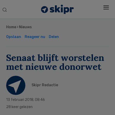
Search
this
Secondary
website
Sidebar
Home
›
Nieuws
Opslaan
Reageer nu
Delen
Senaat blijft worstelen
met nieuwe donorwet
Skipr Redactie
13 februari 2018
,
08:46
28 keer gelezen