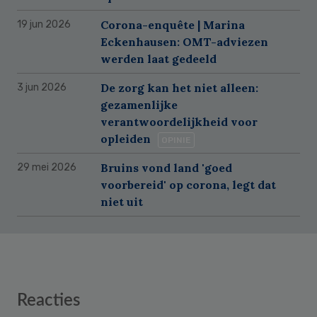
Corona-enquête | Marina
19 jun 2026
Eckenhausen: OMT-adviezen
werden laat gedeeld
De zorg kan het niet alleen:
3 jun 2026
gezamenlijke
verantwoordelijkheid voor
opleiden
OPINIE
Bruins vond land 'goed
29 mei 2026
voorbereid' op corona, legt dat
niet uit
Reader
Reacties
Interactions