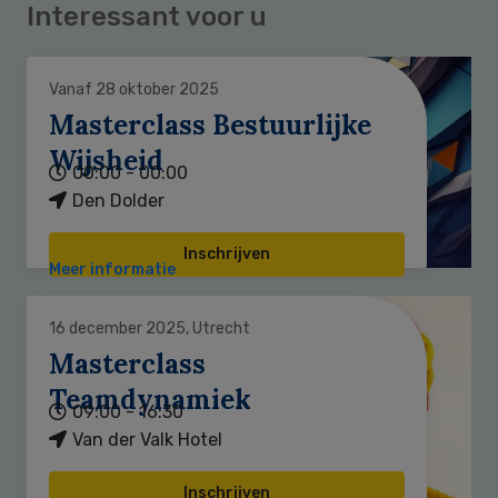
Interessant voor u
Vanaf 28 oktober 2025
Masterclass Bestuurlijke
Wijsheid
00:00 - 00:00
Den Dolder
Inschrijven
Meer informatie
16 december 2025, Utrecht
Masterclass
Teamdynamiek
09:00 - 16:30
Van der Valk Hotel
Inschrijven