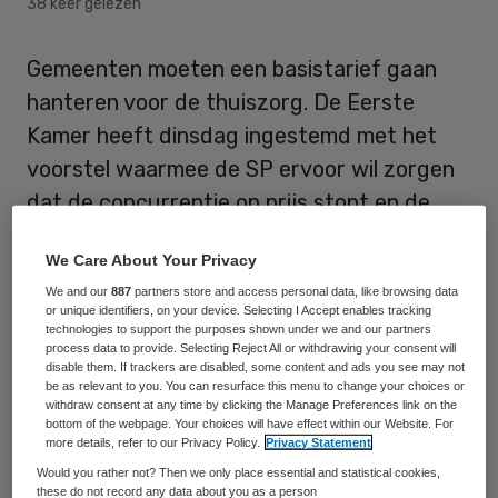
38 keer gelezen
Gemeenten moeten een basistarief gaan
hanteren voor de thuiszorg. De Eerste
Kamer heeft dinsdag ingestemd met het
voorstel waarmee de SP ervoor wil zorgen
dat de concurrentie op prijs stopt en de
nadruk weer komt te liggen bij het leveren
We Care About Your Privacy
van goede verzorging.
We and our
887
partners store and access personal data, like browsing data
or unique identifiers, on your device. Selecting I Accept enables tracking
SP-Tweede Kamerlid Renske Leijten, die
technologies to support the purposes shown under we and our partners
process data to provide. Selecting Reject All or withdrawing your consent will
het plan in de Senaat verdedigde, ziet de
disable them. If trackers are disabled, some content and ads you see may not
bijval voor het plan als winst voor iedereen.
be as relevant to you. You can resurface this menu to change your choices or
withdraw consent at any time by clicking the Manage Preferences link on the
“De basis wordt een reëel tarief waardoor
bottom of the webpage. Your choices will have effect within our Website. For
more details, refer to our Privacy Policy.
Privacy Statement
thuiszorgorganisaties zich gaan
Would you rather not? Then we only place essential and statistical cookies,
onderscheiden op kwaliteit”, aldus Leijten.
these do not record any data about you as a person