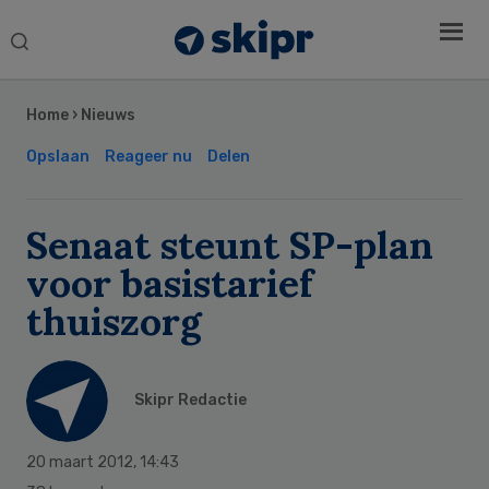
Search
this
Secondary
website
Sidebar
Home
›
Nieuws
Opslaan
Reageer nu
Delen
Senaat steunt SP-plan
voor basistarief
thuiszorg
Skipr Redactie
20 maart 2012
,
14:43