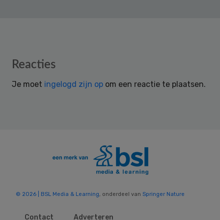
Reader
Reacties
Interactions
Je moet
ingelogd zijn op
om een reactie te plaatsen.
© 2026 | BSL Media & Learning
, onderdeel van
Springer Nature
Contact
Adverteren