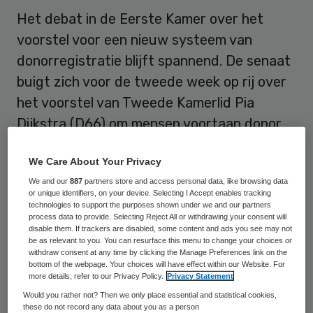
Het debat in de Eerste Kamer over het
voorstel voor een nieuw systeem van
donorregistratie blijft spannend. De senaat
buigt zich voor de tweede week op rij over
het voorstel van Tweede Kamerlid Pia
Dijkstra (D66) om mensen voortaan donor
te laten zijn, tenzij ze daar bezwaar tegen
We Care About Your Privacy
maken. En hoewel het nog verre van zeker
We and our
887
partners store and access personal data, like browsing data
is, lijkt de stemming dinsdag voorzichtig
or unique identifiers, on your device. Selecting I Accept enables tracking
positief.
technologies to support the purposes shown under we and our partners
process data to provide. Selecting Reject All or withdrawing your consent will
disable them. If trackers are disabled, some content and ads you see may not
Vorige week was de teneur van het debat
be as relevant to you. You can resurface this menu to change your choices or
withdraw consent at any time by clicking the Manage Preferences link on the
nog aanzienlijk anders. Dat het debat een
bottom of the webpage. Your choices will have effect within our Website. For
more details, refer to our Privacy Policy.
Privacy Statement
week werd uitgesteld was daar zelfs een
Would you rather not? Then we only place essential and statistical cookies,
gevolg van. Onder meer de PvdA en het
these do not record any data about you as a person