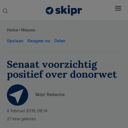
Search
this
Secondary
website
Sidebar
Home
›
Nieuws
Opslaan
Reageer nu
Delen
Senaat voorzichtig
positief over donorwet
Skipr Redactie
6 februari 2018
,
08:14
27 keer gelezen