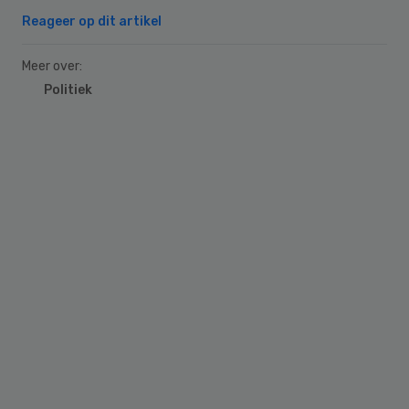
Reageer op dit artikel
Meer over:
Politiek
Primary
Sidebar