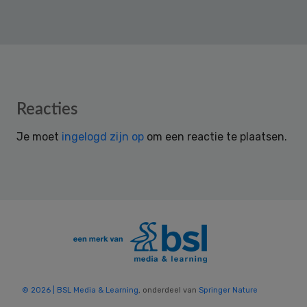
Reader
Reacties
Interactions
Je moet
ingelogd zijn op
om een reactie te plaatsen.
© 2026 | BSL Media & Learning
, onderdeel van
Springer Nature