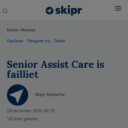
Search
this
Secondary
website
Sidebar
Home
›
Nieuws
Opslaan
Reageer nu
Delen
Senior Assist Care is
failliet
Skipr Redactie
28 december 2016
,
09:29
120 keer gelezen