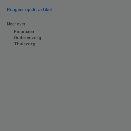
Reageer op dit artikel
Meer over:
Financiën
Ouderenzorg
Thuiszorg
Primary
Sidebar