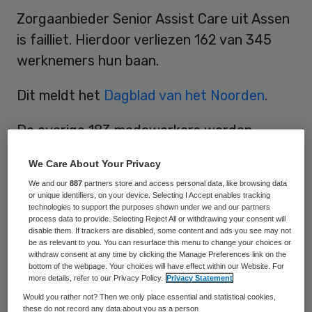
Zorgaanbieder Senior Assist Care uit Assen
is failliet. Hierdoor verliezen 162 van 345
werknemers hun baan.
Dit meldt het
Dagblad van het Noorden
.
De overige 183 medewerkers worden
overgenomen door Allerzorg uit Woerden.
We Care About Your Privacy
Deze organisatie neemt een belangrijk deel
We and our
887
partners store and access personal data, like browsing data
van de taken van Senior Assist Care over,
or unique identifiers, on your device. Selecting I Accept enables tracking
technologies to support the purposes shown under we and our partners
waardoor de zorg voor een groot deel van
process data to provide. Selecting Reject All or withdrawing your consent will
disable them. If trackers are disabled, some content and ads you see may not
de cliënten is verzekerd.
be as relevant to you. You can resurface this menu to change your choices or
withdraw consent at any time by clicking the Manage Preferences link on the
De eerste aandacht van de curatoren van
bottom of the webpage. Your choices will have effect within our Website. For
more details, refer to our Privacy Policy.
Privacy Statement
PlasBossinade uit Groningen gaat nu uit
Would you rather not? Then we only place essential and statistical cookies,
naar de zorg voor de resterende cliënten
these do not record any data about you as a person