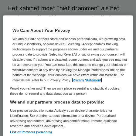
Het kabinet moet “niet drammen” als het
gaat om voltooid leven en vaccinatiedwang.
Dat zei SGP-leider Kees van der Staaij op
We Care About Your Privacy
een verkiezingscongres van zijn partij.
We and our
887
partners store and access personal data, like browsing data
or unique identifiers, on your device. Selecting I Accept enables tracking
De coalitie dreigt haar meerderheid van één
technologies to support the purposes shown under we and our partners
process data to provide. Selecting Reject All or withdrawing your consent will
zetel in de Eerste Kamer te verliezen na de
disable them. If trackers are disabled, some content and ads you see may not
be as relevant to you. You can resurface this menu to change your choices or
provinciale verkiezingen. Voor het geval het
withdraw consent at any time by clicking the Manage Preferences link on the
bottom of the webpage. Your choices will have effect within our Website. For
kabinet dan steun gaat zoeken bij de SGP
more details, refer to our Privacy Policy.
Privacy Statement
gaf Van der Staaij alvast zijn “wensen voor
Would you rather not? Then we only place essential and statistical cookies,
these do not record any data about you as a person
de komende periode” aan.
We and our partners process data to provide:
De staatkundig gereformeerden stellen
Use precise geolocation data. Actively scan device characteristics for
identification. Store and/or access information on a device. Personalised
vooral op medisch-ethisch vlak
advertising and content, advertising and content measurement, audience
research and services development.
voorwaarden. Ze willen geen
List of Partners (vendors)