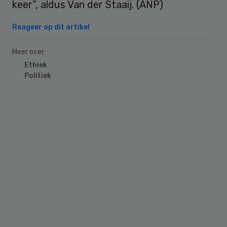
keer”, aldus Van der Staaij. (ANP)
Reageer op dit artikel
Meer over:
Ethiek
Politiek
Primary
Sidebar