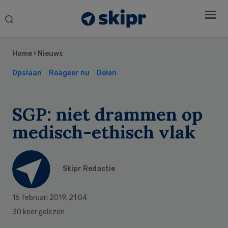
Search
this
Secondary
website
Sidebar
Home
›
Nieuws
Opslaan
Reageer nu
Delen
SGP: niet drammen op
medisch-ethisch vlak
Skipr Redactie
16 februari 2019
,
21:04
30 keer gelezen