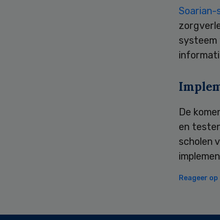
Soarian
zorgverle
systeem 
informati
Implem
De komen
en teste
scholen 
implement
Reageer op d
Secondary