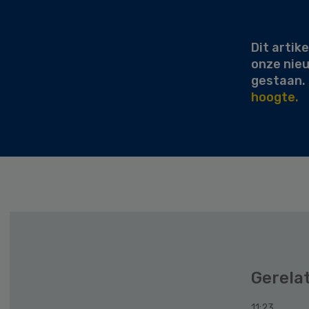
Sidebar
Dit artike
onze nie
gestaan.
hoogte.
Gerela
11:23