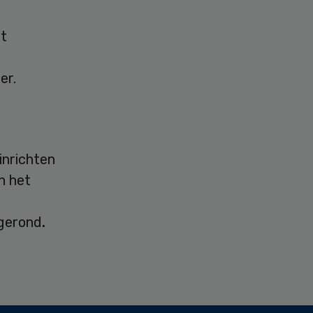
et
er.
nrichten
n het
fgerond
.