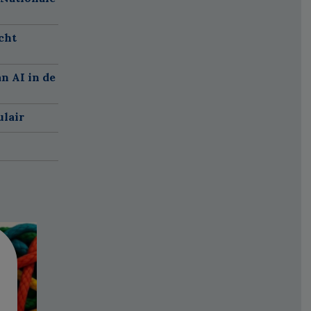
cht
n AI in de
ulair