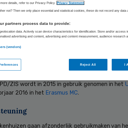
Skipr Redactie
31 maart 2014
,
14:04
62 keer gelezen
more details, refer to our Privacy Policy.
Privacy Statement
her not? Then we only place essential and statistical cookies, these do not record any data
r partners process data to provide:
MC en UMCG hebben een contract getekend met
eolocation data. Actively scan device characteristics for identification. Store and/or access 
evering en implementatie van een volledig geïnte
onalised advertising and content, advertising and content measurement, audience research 
.
sch Patiënten Dossier (EPD) en
ners (vendors)
isinformatiesysteem (ZIS).
references
Reject All
I 
kwam als beste uit de Europese aanbestedingsp
mus MC en UMCG gezamenlijk hebben uitgevoerd.
PD/ZIS wordt in 2015 in gebruik genomen in het
rjaar 2016 in het
Erasmus MC
.
teuning
ekenhuizen gaan afzonderlijk gebruikmaken van h