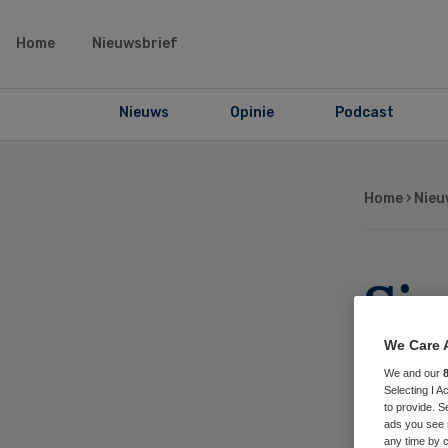
Home
Nieuwsbrief
Nieuws
Opinie
Podcast
Home
›
Nieu
Si
Er
We Care 
We and our
Selecting I 
to provide. S
ads you see 
any time by c