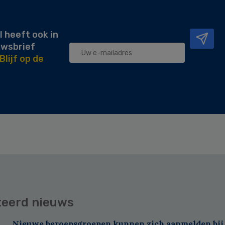
l heeft ook in
uwsbrief
Blijf op de
teerd nieuws
Nieuwe beroepsgroepen kunnen zich aanmelden bij