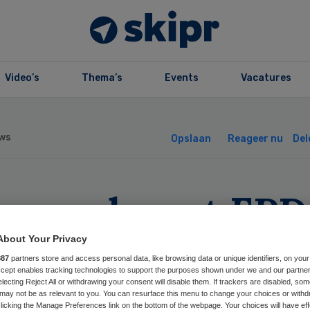
Video’s
Thema’s
Events
Vacatures
ws
Opslaan
Reageer nu
Del
emens levert EPD
asmus MC en U
About Your Privacy
887
partners store and access personal data, like browsing data or unique identifiers, on your
Accept enables tracking technologies to support the purposes shown under we and our partne
electing Reject All or withdrawing your consent will disable them. If trackers are disabled, so
may not be as relevant to you. You can resurface this menu to change your choices or withd
licking the Manage Preferences link on the bottom of the webpage. Your choices will have eff