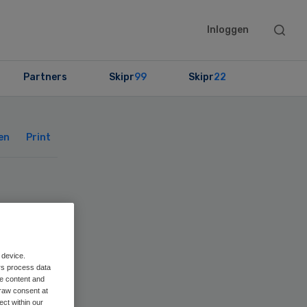
Searc
Inloggen
this
websit
Partners
Skipr
99
Skipr
22
Primary
Sidebar
en
Print
MCG
 device.
rs process data
me content and
raw consent at
ect within our