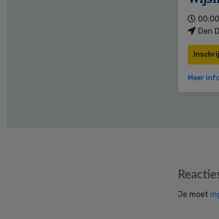
00:00
Den D
Inschri
Meer inf
Reader
Reactie
Interactions
Je moet
in