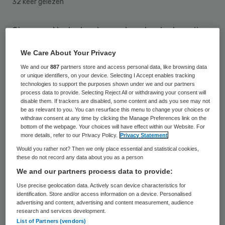
32 keer gelezen
Siemens Nederland opent op korte termijn
een vestiging op de campus van het
We Care About Your Privacy
Universitair Medisch Centrum Groningen
We and our
887
partners store and access personal data, like browsing data
(UMCG).
or unique identifiers, on your device. Selecting I Accept enables tracking
technologies to support the purposes shown under we and our partners
process data to provide. Selecting Reject All or withdrawing your consent will
Er zullen ongeveer dertig extra
disable them. If trackers are disabled, some content and ads you see may not
be as relevant to you. You can resurface this menu to change your choices or
medewerkers worden gestationeerd in de
withdraw consent at any time by clicking the Manage Preferences link on the
bottom of the webpage. Your choices will have effect within our Website. For
nieuwe vestiging.
more details, refer to our Privacy Policy.
Privacy Statement
Would you rather not? Then we only place essential and statistical cookies,
these do not record any data about you as a person
Strategische partners
We and our partners process data to provide:
Use precise geolocation data. Actively scan device characteristics for
Siemens
en het
UMCG
gaan vanaf dit najaar
identification. Store and/or access information on a device. Personalised
nauw samenwerken op het gebied van
advertising and content, advertising and content measurement, audience
research and services development.
Personal Healthcare; big data uit medische
List of Partners (vendors)