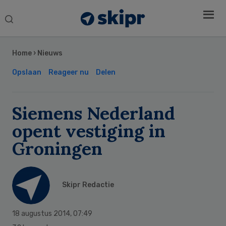
Search
this
Secondary
website
Sidebar
Home
›
Nieuws
Opslaan
Reageer nu
Delen
Siemens Nederland
opent vestiging in
Groningen
Skipr Redactie
18 augustus 2014
,
07:49