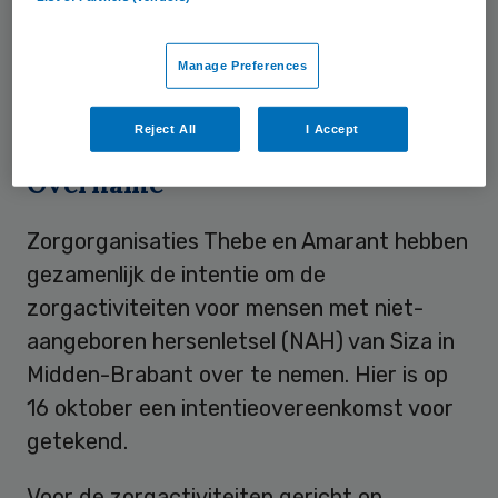
aldus Siza. “Dit doen we in nauwe
afstemming met het zorgkantoor en de
Manage Preferences
betrokken gemeenten, zodat de zorg voor
cliënten goed gewaarborgd blijft.”
Reject All
I Accept
Overname
Zorgorganisaties Thebe en Amarant hebben
gezamenlijk de intentie om de
zorgactiviteiten voor mensen met niet-
aangeboren hersenletsel (NAH) van Siza in
Midden-Brabant over te nemen. Hier is op
16 oktober een intentieovereenkomst voor
getekend.
Voor de zorgactiviteiten gericht op