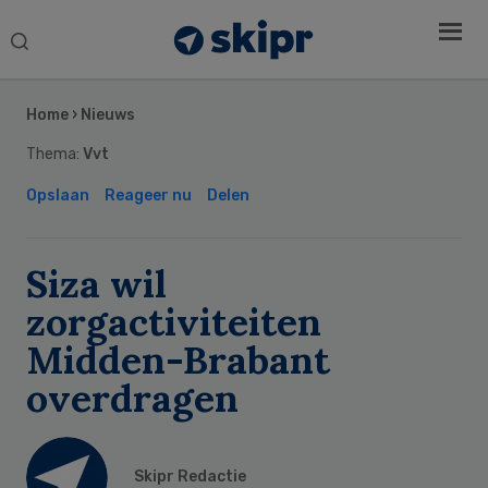
Search
this
Secondary
website
Sidebar
Home
›
Nieuws
Thema:
Vvt
Opslaan
Reageer nu
Delen
Siza wil
zorgactiviteiten
Midden-Brabant
overdragen
Skipr Redactie