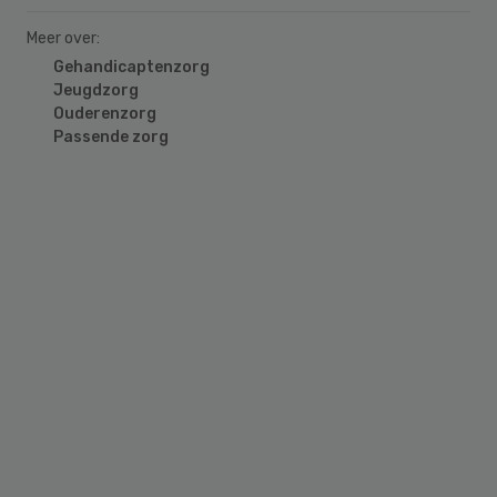
Meer over:
Gehandicaptenzorg
Jeugdzorg
Ouderenzorg
Passende zorg
Primary
Sidebar