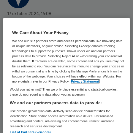
17 oktober 2024
,
16:08
1363 keer gelezen
We Care About Your Privacy
Siza wil haar zorgactiviteiten in Midden-
We and our
887
partners store and access personal data, like browsing data
Brabant overdragen aan lokale
or unique identifiers, on your device. Selecting I Accept enables tracking
technologies to support the purposes shown under we and our partners
zorgorganisaties. Hiermee wil de
process data to provide. Selecting Reject All or withdrawing your consent will
zorgorganisatie zich meer richten op de
disable them. If trackers are disabled, some content and ads you see may not
be as relevant to you. You can resurface this menu to change your choices or
activiteiten in Gelderland.
withdraw consent at any time by clicking the Manage Preferences link on the
bottom of the webpage. Your choices will have effect within our Website. For
more details, refer to our Privacy Policy.
Privacy Statement
Would you rather not? Then we only place essential and statistical cookies,
“Hoewel we ontzettend trots zijn op de
these do not record any data about you as a person
goede zorg die we bieden in Midden-
We and our partners process data to provide:
Brabant, denken we dat het voor de lange
Use precise geolocation data. Actively scan device characteristics for
identification. Store and/or access information on a device. Personalised
termijn verstandig is om de zorgactiviteiten
advertising and content, advertising and content measurement, audience
over te dragen aan lokale zorgorganisaties”,
research and services development.
List of Partners (vendors)