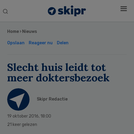
Search
this
Secondary
website
Sidebar
Home
›
Nieuws
Opslaan
Reageer nu
Delen
Slecht huis leidt tot
meer doktersbezoek
Skipr Redactie
19 oktober 2016
,
18:00
21 keer gelezen