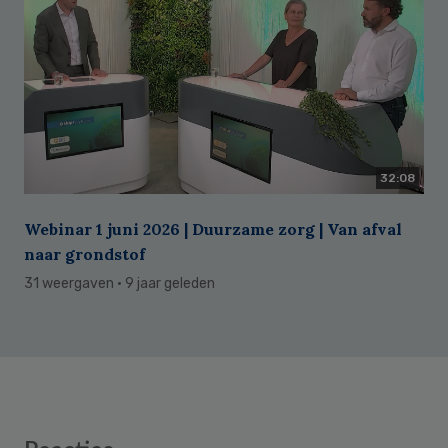
32:08
Webinar 1 juni 2026 | Duurzame zorg | Van afval
naar grondstof
31 weergaven
· 9 jaar geleden
Reader