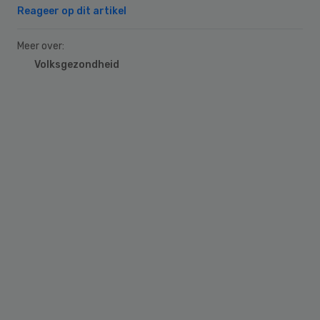
Reageer op dit artikel
Meer over:
Volksgezondheid
Primary
Sidebar