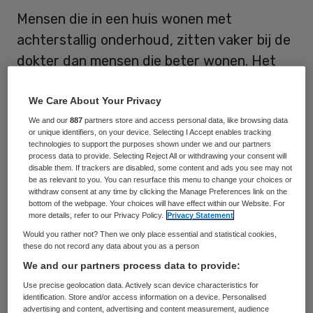
Mensen die in een huis wonen met
achterstallig onderhoud, zitten vaker bij de
dokter dan mensen die beter wonen. Het
aantal doktersbezoeken ligt bij de eerste
groep 10 tot 15 procent hoger.
We Care About Your Privacy
We and our
887
partners store and access personal data, like browsing data
or unique identifiers, on your device. Selecting I Accept enables tracking
Bij vrouwen en ouderen leidt een huis met
technologies to support the purposes shown under we and our partners
bijvoorbeeld vocht en schimmel tot een
process data to provide. Selecting Reject All or withdrawing your consent will
disable them. If trackers are disabled, some content and ads you see may not
aantal doktersbezoeken dat 25 procent
be as relevant to you. You can resurface this menu to change your choices or
withdraw consent at any time by clicking the Manage Preferences link on the
hoger ligt dan gemiddeld. Zij zitten vaker
bottom of the webpage. Your choices will have effect within our Website. For
more details, refer to our Privacy Policy.
Privacy Statement
thuis en ouderen zijn ook wat
Would you rather not? Then we only place essential and statistical cookies,
kwetsbaarder. Dat zegt hoogleraar
these do not record any data about you as a person
vastgoedfinanciering Piet Eichholtz van de
We and our partners process data to provide:
Universiteit Maastricht. Met zijn collega’s
Use precise geolocation data. Actively scan device characteristics for
identification. Store and/or access information on a device. Personalised
deed hij onderzoek op basis van Duitse
advertising and content, advertising and content measurement, audience