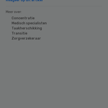
Reageer op dit artikel
Meer over:
Concentratie
Medisch specialisten
Taakherschikking
Transitie
Zorgverzekeraar
Primary
Sidebar