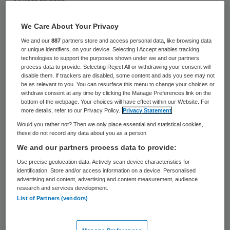
44 keer gelezen
We Care About Your Privacy
Vrijgevestigde medisch specialisten in
We and our
887
partners store and access personal data, like browsing data
Friesland kunnen in de toekomst mee
or unique identifiers, on your device. Selecting I Accept enables tracking
technologies to support the purposes shown under we and our partners
profiteren van besparingen die ze weten te
process data to provide. Selecting Reject All or withdrawing your consent will
realiseren. De Friesland Zorgverzekeraar
disable them. If trackers are disabled, some content and ads you see may not
be as relevant to you. You can resurface this menu to change your choices or
heeft hiertoe een overeenkomst gesloten,
withdraw consent at any time by clicking the Manage Preferences link on the
bottom of the webpage. Your choices will have effect within our Website. For
zo meldt Zorgvisie.
more details, refer to our Privacy Policy.
Privacy Statement
Would you rather not? Then we only place essential and statistical cookies,
Het is de eerste keer in Nederland dat het
these do not record any data about you as a person
We and our partners process data to provide:
model van ‘shared savings’ in de
Use precise geolocation data. Actively scan device characteristics for
ziekenhuizen wordt toegepast. De beoogde
identification. Store and/or access information on a device. Personalised
besparingen liggen vooral op het gebied van
advertising and content, advertising and content measurement, audience
research and services development.
taakherschikking, de overheveling van laag
List of Partners (vendors)
complexe zorg naar de eerste lijn en de
concentratie van hoog complexe zorg. “Dat