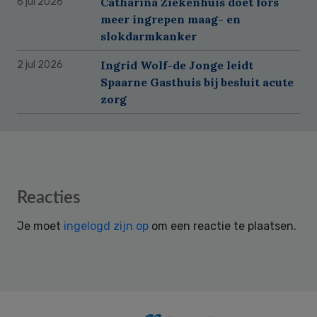
Catharina Ziekenhuis doet fors
6 jul 2026
meer ingrepen maag- en
slokdarmkanker
Ingrid Wolf-de Jonge leidt
2 jul 2026
Spaarne Gasthuis bij besluit acute
zorg
Reader
Reacties
Interactions
Je moet
ingelogd zijn op
om een reactie te plaatsen.