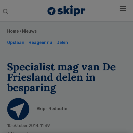
Search
this
Secondary
website
Sidebar
Home
›
Nieuws
Opslaan
Reageer nu
Delen
Specialist mag van De
Friesland delen in
besparing
Skipr Redactie
10 oktober 2014
,
11:39