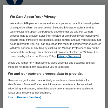
6 mei 2025
,
13:50
We Care About Your Privacy
484 keer gelezen
We and our
889
partners store and access personal data, like browsing data
Spijkenisse Medisch Centrum (SMC) heeft
or unique identifiers, on your device. Selecting I Accept enables tracking
technologies to support the purposes shown under we and our partners
onlangs zijn vijf operatiekamers en het OK-
process data to provide. Selecting Reject All or withdrawing your consent will
disable them. If trackers are disabled, some content and ads you see may not
complex gemoderniseerd. Het ziekenhuis
be as relevant to you. You can resurface this menu to change your choices or
withdraw consent at any time by clicking the Manage Preferences link on the
wil met deze ingreep investeren in
bottom of the webpage. Your choices will have effect within our Website. For
more details, refer to our Privacy Policy.
Privacy Statement
duurzaamheid en in een
Would you rather not? Then we only place essential and statistical cookies,
toekomstbestendige zorgomgeving.
these do not record any data about you as a person
We and our partners process data to provide:
Use precise geolocation data. Actively scan device characteristics for
Volgens het ziekenhuis past de
identification. Store and/or access information on a device. Personalised
modernisering binnen de bredere
advertising and content, advertising and content measurement, audience
research and services development.
duurzaamheidsaanpak van SMC.
List of Partners (vendors)