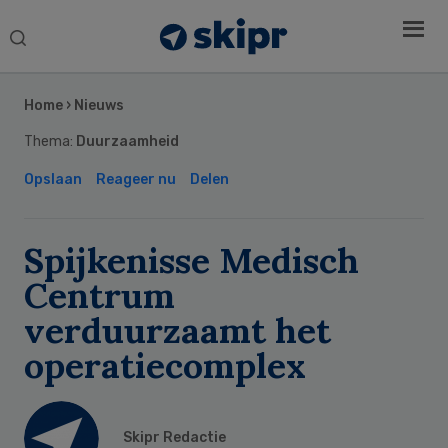
Search
this
Secondary
website
Sidebar
Home
›
Nieuws
Thema:
Duurzaamheid
Opslaan
Reageer nu
Delen
Spijkenisse Medisch
Centrum
verduurzaamt het
operatiecomplex
Skipr Redactie