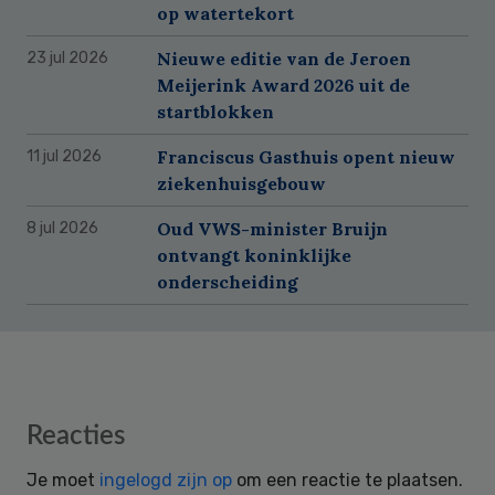
op watertekort
Nieuwe editie van de Jeroen
23 jul 2026
Meijerink Award 2026 uit de
startblokken
Franciscus Gasthuis opent nieuw
11 jul 2026
ziekenhuisgebouw
Oud VWS-minister Bruijn
8 jul 2026
ontvangt koninklijke
onderscheiding
Reader
Reacties
Interactions
Je moet
ingelogd zijn op
om een reactie te plaatsen.