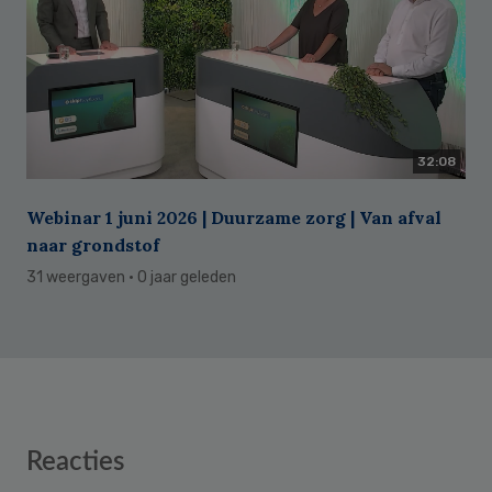
32:08
Webinar 1 juni 2026 | Duurzame zorg | Van afval
naar grondstof
31 weergaven
· 0 jaar geleden
Reader
Reacties
Interactions