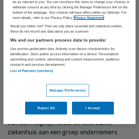
be as relevant to you. You can resurface this menu to change your choices or
krant dat verschillende toekomstscenario’s
withdraw consent at any time by clicking the Manage Preferences link on the
voor het gebouw uit 1990 zijn onderzocht.
bottom of the webpage. Your choices will have effect within our Website. For
more details, refer to our Privacy Policy.
Privacy Statement
Daarbij is gekeken naar renovatie en
Would you rather not? Then we only place essential and statistical cookies,
nieuwbouw. Onlangs besloot het ziekenhuis
these do not record any data about you as a person
We and our partners process data to provide:
de optie voor nieuwbouw nauwkeuriger te
Use precise geolocation data. Actively scan device characteristics for
bekijken.
identification. Store and/or access information on a device. Personalised
advertising and content, advertising and content measurement, audience
research and services development.
Het ziekenhuis wil nog geen ontwerpen
List of Partners (vendors)
openbaar maken, omdat de plannen zich
nog in een voorbereidende fase bevinden en
Manage Preferences
er nog geen definitieve besluiten zijn
genomen. Wel werden volgens het AD vorige
Reject All
I Accept
maand tijdens een bijeenkomst schetsen
van een mogelijk nieuw en duurzamer
ziekenhuis aan een groep ondernemers