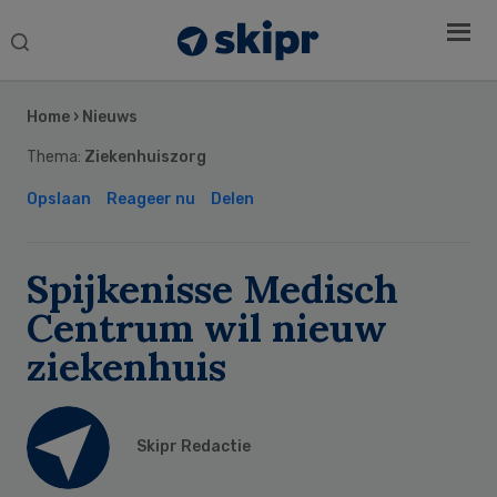
Search
this
Secondary
website
Sidebar
Home
›
Nieuws
Thema:
Ziekenhuiszorg
Opslaan
Reageer nu
Delen
Spijkenisse Medisch
Centrum wil nieuw
ziekenhuis
Skipr Redactie