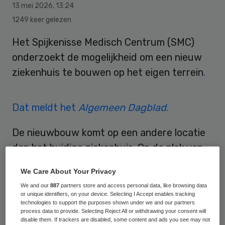
13 mei 2026
,
13:24
1249 keer gelezen
Het Spijkenisse Medisch Centrum (SMC)
onderzoekt de mogelijkheid om een nieuw
ziekenhuis te bouwen op het eigen terrein
.
Dat meldt het
Algemeen Dagblad
.
De nieuwbouw komt op een andere locatie
dan het huidige ziekenhuis. Op de plek van
het huidige ziekenhuis kan mogelijk
We Care About Your Privacy
woningbouw worden gerealiseerd.
We and our
887
partners store and access personal data, like browsing data
or unique identifiers, on your device. Selecting I Accept enables tracking
Een woordvoerder van het Spijkenisse
technologies to support the purposes shown under we and our partners
process data to provide. Selecting Reject All or withdrawing your consent will
Medisch Centrum (SMC) bevestigt aan de
disable them. If trackers are disabled, some content and ads you see may not