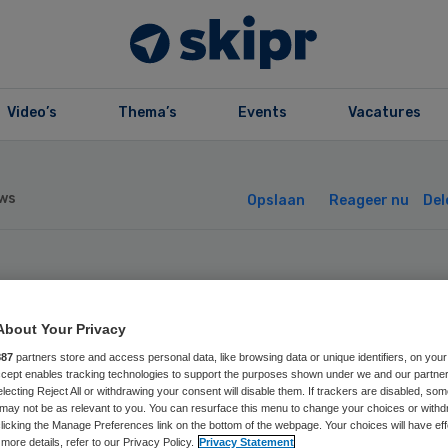
Video’s
Thema’s
Events
Vacatures
ws
Opslaan
Reageer nu
Del
rit en de Bascul
About Your Privacy
enigen zich in
887
partners store and access personal data, like browsing data or unique identifiers, on your
Accept enables tracking technologies to support the purposes shown under we and our partne
vvel
electing Reject All or withdrawing your consent will disable them. If trackers are disabled, so
may not be as relevant to you. You can resurface this menu to change your choices or withd
licking the Manage Preferences link on the bottom of the webpage. Your choices will have eff
more details, refer to our Privacy Policy.
Privacy Statement