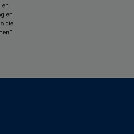
n en
ng en
n die
nen.”