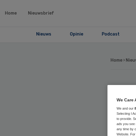
Home
Nieuwsbrief
Nieuws
Opinie
Podcast
Home
›
Nieu
Spi
We Care 
ver
We and our
Selecting I 
Le
to provide. S
ads you see 
any time by c
Website. For 