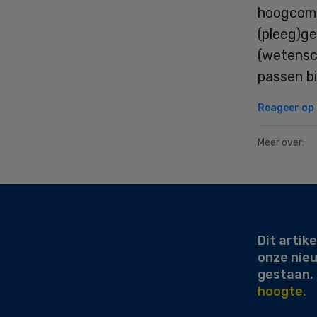
hoogcomp
(pleeg)ge
(wetensch
passen bi
Reageer op d
Meer over:
Secondary
Sidebar
Dit artike
onze nie
gestaan.
hoogte.