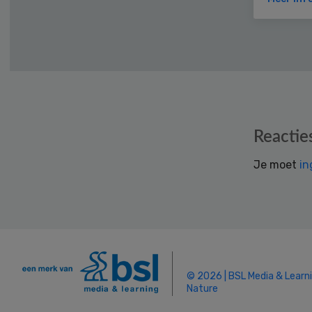
Reader
Reactie
Interactions
Je moet
in
© 2026 | BSL Media & Learn
Nature