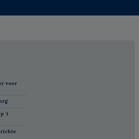
er voor
org
p ’t
richte