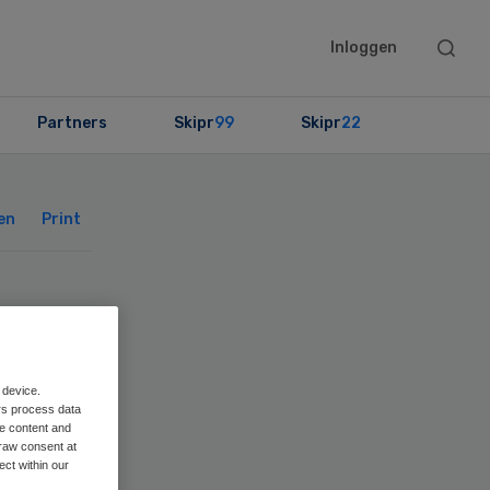
Searc
Inloggen
this
websit
Partners
Skipr
99
Skipr
22
Primary
Sidebar
en
Print
e
 device.
rs process data
me content and
raw consent at
ect within our