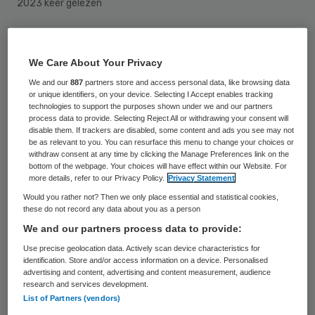
2023 keer gelezen
De spoedpoli van het ziekenhuis St. Jansdal
in Lelystad is de hele maand augustus
We Care About Your Privacy
gesloten. Dat heeft vooral te maken met de
We and our
887
partners store and access personal data, like browsing data
personeelsbezetting, zo meldt
Omroep
or unique identifiers, on your device. Selecting I Accept enables tracking
technologies to support the purposes shown under we and our partners
Flevoland
.
process data to provide. Selecting Reject All or withdrawing your consent will
disable them. If trackers are disabled, some content and ads you see may not
be as relevant to you. You can resurface this menu to change your choices or
withdraw consent at any time by clicking the Manage Preferences link on the
Volgens het ziekenhuis blijft spoedeisende
bottom of the webpage. Your choices will have effect within our Website. For
more details, refer to our Privacy Policy.
Privacy Statement
hulp gegarandeerd in de ziekenhuizen in
Would you rather not? Then we only place essential and statistical cookies,
Harderwijk en Almere.
these do not record any data about you as a person
We and our partners process data to provide:
De sluiting geldt van maandag 4 tot en met
Use precise geolocation data. Actively scan device characteristics for
identification. Store and/or access information on a device. Personalised
zondag 31 augustus. Volgens een
advertising and content, advertising and content measurement, audience
woordvoerder zijn er meerdere redenen
research and services development.
List of Partners (vendors)
voor de sluiting. In de zomer komen er