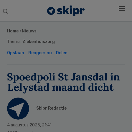
Search
this
Secondary
website
Sidebar
Home
›
Nieuws
Thema:
Ziekenhuiszorg
Opslaan
Reageer nu
Delen
Spoedpoli St Jansdal in
Lelystad maand dicht
Skipr Redactie
4 augustus 2025
,
21:41