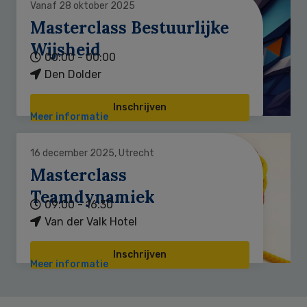
Vanaf 28 oktober 2025
Masterclass Bestuurlijke
Wijsheid
00:00 - 00:00
Den Dolder
Inschrijven
Meer informatie
16 december 2025, Utrecht
Masterclass
Teamdynamiek
09:00 - 16:30
Van der Valk Hotel
Inschrijven
Meer informatie