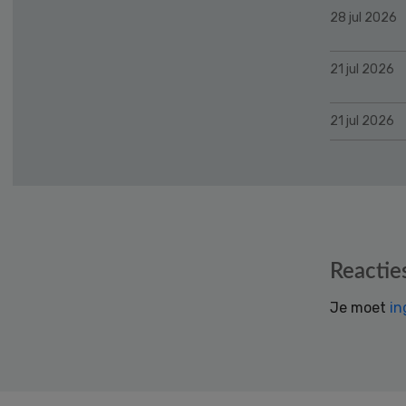
28 jul 2026
21 jul 2026
21 jul 2026
Reader
Reactie
Interactions
Je moet
in