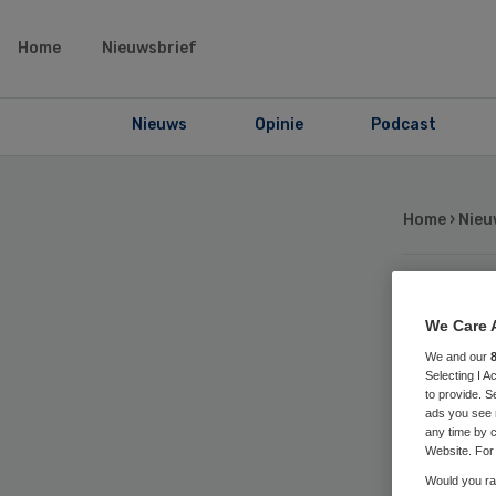
Home
Nieuwsbrief
Nieuws
Opinie
Podcast
Home
›
Nieu
St
We Care 
We and our
on
Selecting I 
to provide. S
ads you see 
op
any time by c
Website. For 
Would you rat