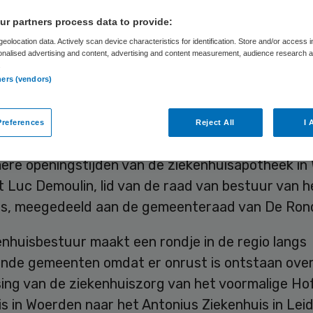
ekenhuisapothee
r partners process data to provide:
eolocation data. Actively scan device characteristics for identification. Store and/or access 
onalised advertising and content, advertising and content measurement, audience research 
.
ners (vendors)
Skipr Redactie
27 mei 2019
,
09:06
21 keer gelezen
references
Reject All
I 
Antonius Ziekenhuis wil een gesprek met zorgverz
mere openingstijden van de ziekenhuisapotheek in
 Luc Demoulin, lid van de raad van bestuur van h
is, meegedeeld aan de gemeenteraad van De Ron
enhuisbestuur maakt een rondje in de regio langs
lende gemeenten omdat er onrust is ontstaan ove
sing van de ziekenhuiszorg van het voormalige Ho
s in Woerden naar het Antonius Ziekenhuis in Leid