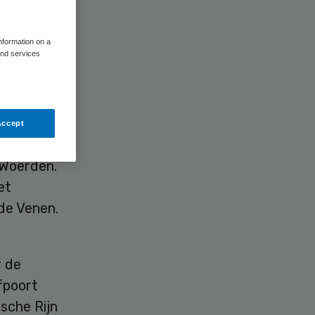
k
information on a
and services
Accept
ekeraars
 Woerden.
et
de Venen.
r de
fpoort
sche Rijn