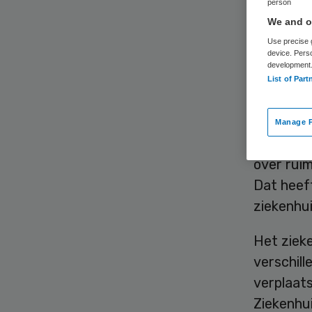
zi
person
We and ou
Use precise g
device. Pers
development
List of Part
Manage P
Het St. 
over rui
Dat heeft
ziekenhu
Het ziek
verschil
verplaat
Ziekenhui