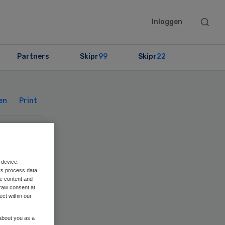
Searc
Inloggen
this
websit
Partners
Skipr
99
Skipr
22
Primary
Sidebar
en
Print
 device.
e
rs process data
me content and
raw consent at
ect within our
 about you as a