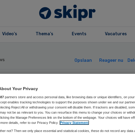
Video’s
Thema’s
Events
Vacatures
ws
Opslaan
Reageer nu
Del
.Antonius
About Your Privacy
887
partners store and access personal data, like browsing data or unique identifiers, on your
derzoekt ruimer
Accept enables tracking technologies to support the purposes shown under we and our partne
electing Reject All or withdrawing your consent will disable them. If trackers are disabled, so
may not be as relevant to you. You can resurface this menu to change your choices or withd
eningstijden
licking the Manage Preferences link on the bottom of the webpage. Your choices will have eff
more details, refer to our Privacy Policy.
Privacy Statement
her not? Then we only place essential and statistical cookies, these do not record any data