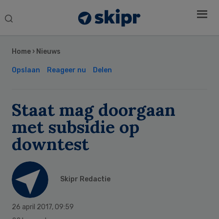
Search
this
Secondary
website
Sidebar
Home
›
Nieuws
Opslaan
Reageer nu
Delen
Staat mag doorgaan
met subsidie op
downtest
Skipr Redactie
26 april 2017
,
09:59