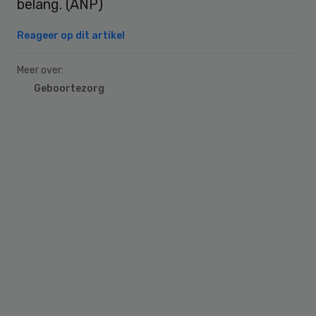
belang. (ANP)
Reageer op dit artikel
Meer over:
Geboortezorg
Primary
Sidebar