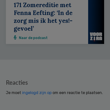
171 Zomereditie met
Fenna Eefting: ‘In de
zorg mis ik het yes!-
gevoel’
Naar de podcast
Reader
Reacties
Interactions
Je moet
ingelogd zijn op
om een reactie te plaatsen.