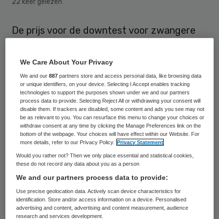
22 keer gelezen
De prijs voor de downtest voor zwangere
vrouwen gaat niet omhoog. De overheid
mag doorgaan met de subsidie op deze
We Care About Your Privacy
NIP-test, zo heeft de rechtbank in Den
We and our
887
partners store and access personal data, like browsing data
or unique identifiers, on your device. Selecting I Accept enables tracking
Haag bepaald. Een bedrijf uit België had
technologies to support the purposes shown under we and our partners
geëist dat de subsidie werd gestaakt
process data to provide. Selecting Reject All or withdrawing your consent will
disable them. If trackers are disabled, some content and ads you see may not
vanwege ongeoorloofde staatssteun, maar
be as relevant to you. You can resurface this menu to change your choices or
withdraw consent at any time by clicking the Manage Preferences link on the
de voorzieningenrechter in Den Haag heeft
bottom of the webpage. Your choices will have effect within our Website. For
more details, refer to our Privacy Policy.
Privacy Statement
dat woensdag afgewezen.
Would you rather not? Then we only place essential and statistical cookies,
these do not record any data about you as a person
Sinds begin april mogen de acht
We and our partners process data to provide:
academische ziekenhuizen de NIPT (Niet
Use precise geolocation data. Actively scan device characteristics for
Invasieve Prenatale Test) afnemen bij alle
identification. Store and/or access information on a device. Personalised
advertising and content, advertising and content measurement, audience
zwangeren die dat willen. Deze bloedtest
research and services development.