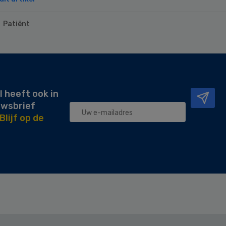
Patiënt
l heeft ook in
uwsbrief
Blijf op de