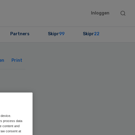
Searc
Inloggen
this
websit
Partners
Skipr
99
Skipr
22
Primary
Sidebar
en
Print
 device.
rs process data
me content and
raw consent at