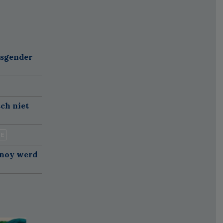
nsgender
sch niet
IE
anoy werd