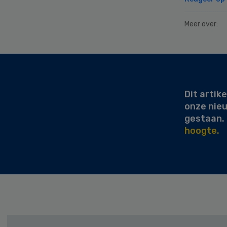
Meer over:
Secondary
Sidebar
Dit artike
onze nie
gestaan.
hoogte.