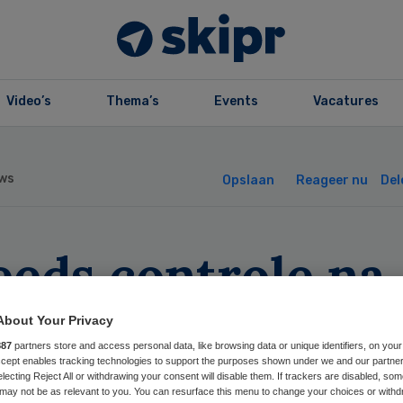
Video’s
Thema’s
Events
Vacatures
ws
Opslaan
Reageer nu
Del
eeds controle na
ngeboren
About Your Privacy
887
partners store and access personal data, like browsing data or unique identifiers, on your
tafwijking’
Accept enables tracking technologies to support the purposes shown under we and our partne
electing Reject All or withdrawing your consent will disable them. If trackers are disabled, so
may not be as relevant to you. You can resurface this menu to change your choices or withd