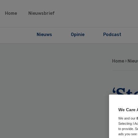
Home
Nieuwsbrief
Nieuws
Opinie
Podcast
Home
›
Nieu
‘St
aa
We Care 
We and our
har
Selecting I 
to provide. S
ads you see 