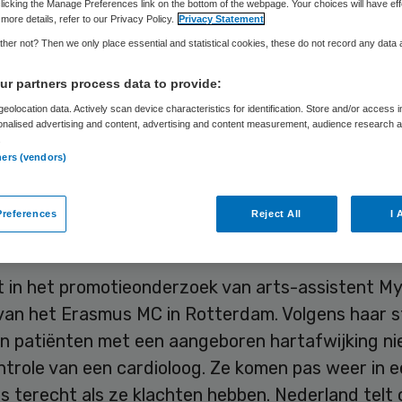
licking the Manage Preferences link on the bottom of the webpage. Your choices will have eff
more details, refer to our Privacy Policy.
Privacy Statement
her not? Then we only place essential and statistical cookies, these do not record any data
Skipr Redactie
11 mei 2016
,
12:18
26 keer gelezen
r partners process data to provide:
eolocation data. Actively scan device characteristics for identification. Store and/or access 
onalised advertising and content, advertising and content measurement, audience research 
 met een aangeboren hartafwijking die in hun kin
.
ereerd, zouden hun hele leven onder controle van
ners (vendors)
og moeten blijven. Door regelmatige controles me
nieken kunnen problemen eerder worden opgesp
references
Reject All
I 
d.
t in het promotieonderzoek van arts-assistent M
van het Erasmus MC in Rotterdam. Volgens haar s
n patiënten met een aangeboren hartafwijking ni
ntrole van een cardioloog. Ze komen pas weer in 
s terecht als ze klachten hebben. Nederland telt