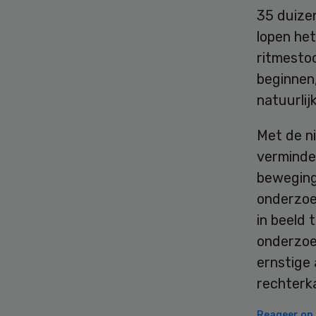
35 duize
lopen het
ritmestoo
beginnen,
natuurlij
Met de n
verminde
beweging 
onderzoe
in beeld 
onderzoek
ernstige 
rechterka
Reageer op d