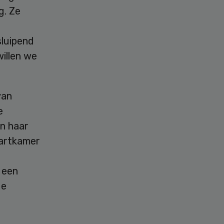
g. Ze
sluipend
willen we
van
e
In haar
hartkamer
 een
de