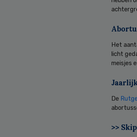
achtergr
Abortus
Het aanta
licht ge
meisjes e
Jaarli
De
Rutge
abortusse
>> Skip