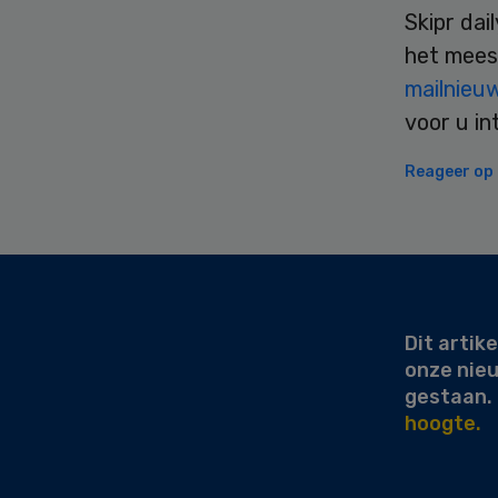
Skipr dai
het mees
mailnieu
voor u in
Reageer op d
Secondary
Sidebar
Dit artike
onze nie
gestaan.
hoogte.