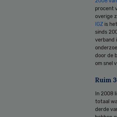
2008 van
procent v
overige 
IGZ
is he
sinds 200
verband i
onderzoe
door de 
om snel v
Ruim 3
In 2008 
totaal wa
derde van
hebben o