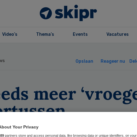
Video’s
Thema’s
Events
Vacatures
ws
Opslaan
Reageer nu
Del
eds meer ‘vroege
ortussen
About Your Privacy
889
partners store and access personal data, like browsing data or unique identifiers, on your