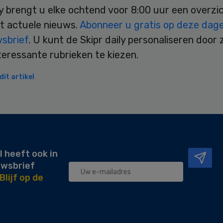
ly brengt u elke ochtend voor 8:00 uur een overzi
t actuele nieuws.
Abonneer u gratis op deze dagel
wsbrief
. U kunt de Skipr daily personaliseren door 
teressante rubrieken te kiezen.
it artikel
l heeft ook in
uwsbrief
Blijf op de