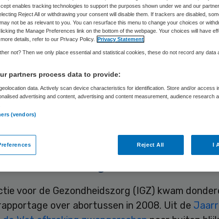
Skipr Redactie
11 februari 2010
,
20:26
33 keer gelezen
Accept enables tracking technologies to support the purposes shown under we and our partne
electing Reject All or withdrawing your consent will disable them. If trackers are disabled, so
may not be as relevant to you. You can resurface this menu to change your choices or withd
licking the Manage Preferences link on the bottom of the webpage. Your choices will have eff
more details, refer to our Privacy Policy.
Privacy Statement
s het aantal abortussen gelijk gebleven. Maar bijn
her not? Then we only place essential and statistical cookies, these do not record any data
 van de ingrepen heeft plaats tijdens de eerste 
angerschap. Dat blijkt uit de Landelijke Abortus
r partners process data to provide:
tie 2008 die Rutgers Nisso Groep, een kenniscent
eolocation data. Actively scan device characteristics for identification. Store and/or access 
onalised advertising and content, advertising and content measurement, audience research 
eit, donderdag heeft gepresenteerd. Het aantal ‘
.
ners (vendors)
en is met achttien procent gestegen ten opzichte
or, 2007.
references
Reject All
I 
sche ontwikkelingen
ctie voor de Gezondheidszorg (IGZ) kwam donde
rapportage over abortussen in 2008. Uit de
Jaarr