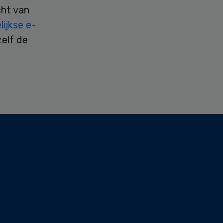
cht van
ijkse e-
zelf de