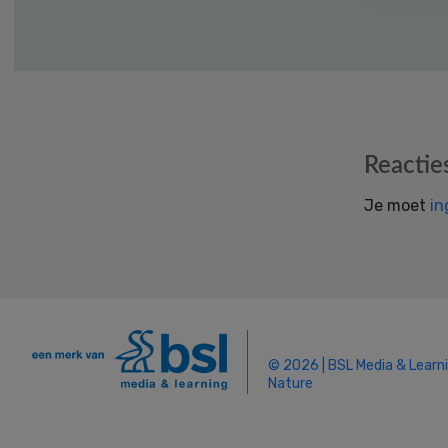
Reader
Reactie
Interactions
Je moet
in
© 2026 | BSL Media & Learn
Nature