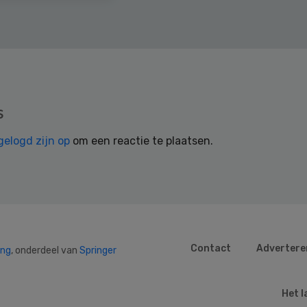
s
gelogd zijn op
om een reactie te plaatsen.
Contact
Advertere
ing
, onderdeel van
Springer
Het l