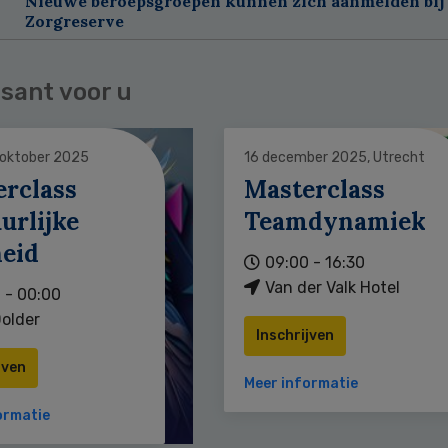
Nieuwe beroepsgroepen kunnen zich aanmelden bij
Zorgreserve
sant voor u
 oktober 2025
16 december 2025, Utrecht
erclass
Masterclass
urlijke
Teamdynamiek
heid
09:00 - 16:30
Van der Valk Hotel
 - 00:00
older
Inschrijven
jven
Meer informatie
ormatie