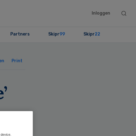
Searc
Inloggen
this
websit
Partners
Skipr
99
Skipr
22
Primary
Sidebar
en
Print
’
 device.