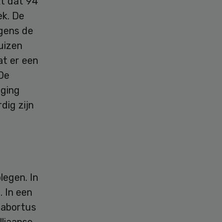
kt dat 94
ek. De
lgens de
uizen
at er een
 De
jging
dig zijn
legen. In
. In een
 abortus
lliaanse