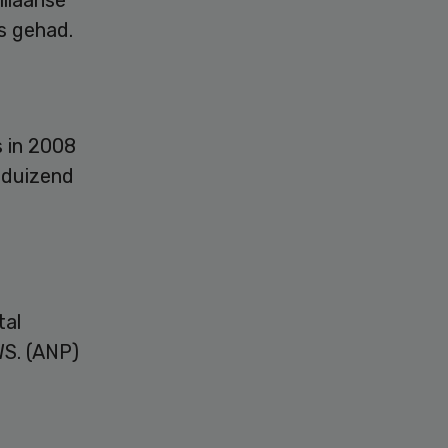
s gehad.
s in 2008
 duizend
tal
WS. (ANP)