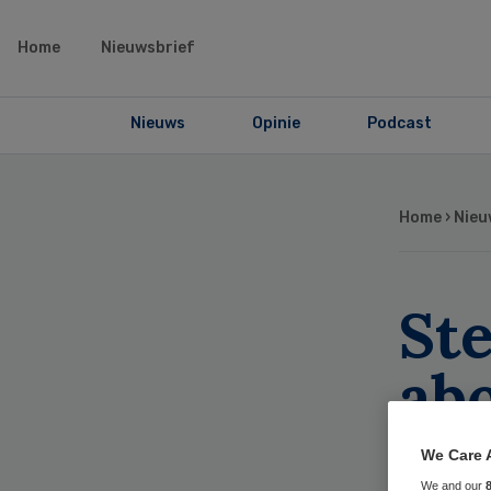
Home
Nieuwsbrief
Nieuws
Opinie
Podcast
Home
›
Nieu
Ste
ab
We Care 
We and our