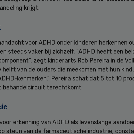
ndeling krijgt.
k
aandacht voor ADHD onder kinderen herkennen o
n steeds vaker bij zichzelf. “ADHD heeft een bel
 component”, zegt kinderarts Rob Pereira in de Vol
e helft van de ouders die meekomen met hun kind,
 ADHD-kenmerken.” Pereira schat dat 5 tot 10 pro
t behandelcircuit terechtkomt.
ie
d voor erkenning van ADHD als levenslange aandoe
op steun van de farmaceutische industrie, consta