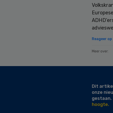
Volkskra
Europese
ADHD’ers
advieswe
Reageer op d
Meer over:
Secondary
Sidebar
Dit artike
onze nie
gestaan.
hoogte.