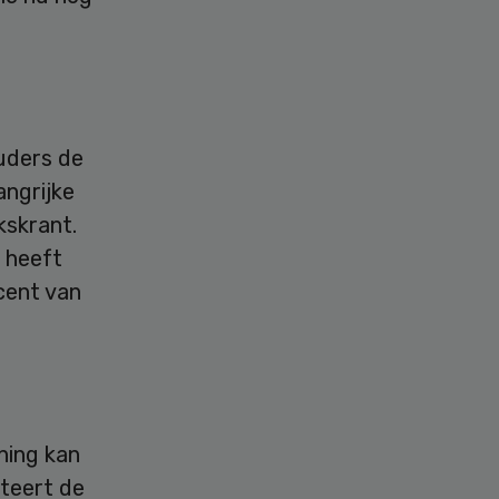
uders de
angrijke
kskrant.
 heeft
cent van
ning kan
teert de