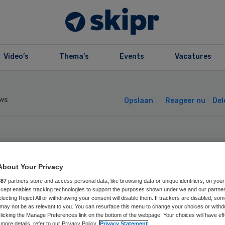
Video’s
Thema’s
Events
Vacatures
ws
Opslaan
Reageer nu
Del
eeds vaker ADHD 
About Your Privacy
lwassenen
887
partners store and access personal data, like browsing data or unique identifiers, on your
Accept enables tracking technologies to support the purposes shown under we and our partne
electing Reject All or withdrawing your consent will disable them. If trackers are disabled, so
may not be as relevant to you. You can resurface this menu to change your choices or withd
licking the Manage Preferences link on the bottom of the webpage. Your choices will have eff
more details, refer to our Privacy Policy.
Privacy Statement