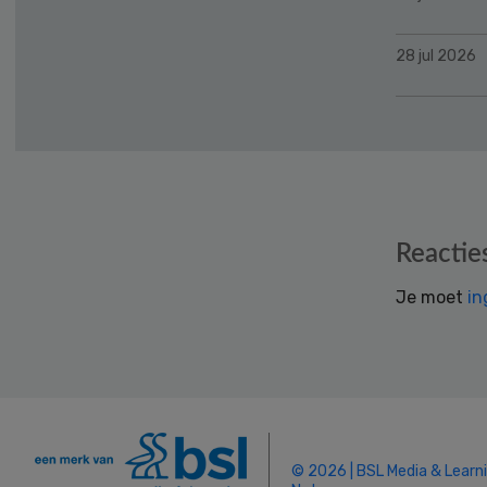
28 jul 2026
Reader
Reactie
Interactions
Je moet
in
© 2026 | BSL Media & Learn