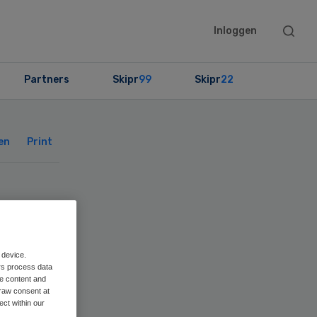
Searc
Inloggen
this
websit
Partners
Skipr
99
Skipr
22
Primary
Sidebar
en
Print
bij
 device.
rs process data
me content and
raw consent at
ect within our