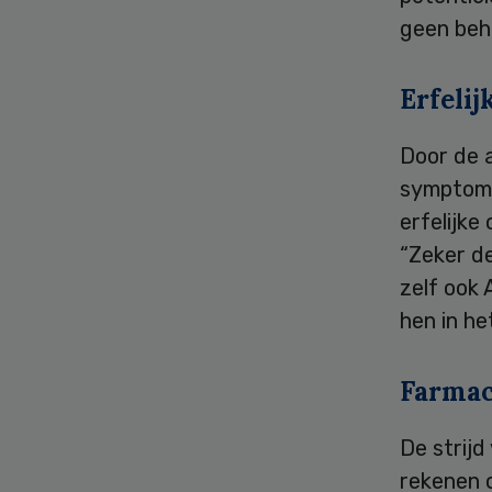
geen beha
Erfelij
Door de 
symptome
erfelijke
“Zeker d
zelf ook
hen in he
Farmac
De strij
rekenen 