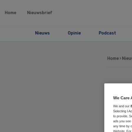
Home
Nieuwsbrief
Nieuws
Opinie
Podcast
Home
›
Nieu
St
We Care 
vo
We and our
Selecting I 
to provide. S
ads you see 
any time by c
Website. For 