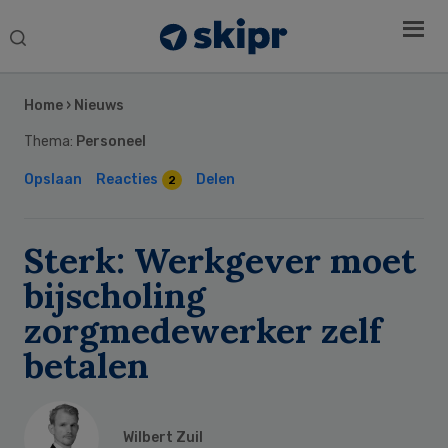
Search
this
Secondary
website
Sidebar
Home
›
Nieuws
Thema:
Personeel
Opslaan
Reacties
Delen
2
Sterk: Werkgever moet
bijscholing
zorgmedewerker zelf
betalen
Wilbert Zuil