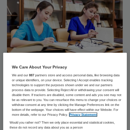
We Care About Your Privacy
© andrey_orlov / stock.adobe.com
We and our
887
partners store and access personal data, like browsing data
or unique identifiers, on your device. Selecting I Accept enables tracking
Sterk houdt hierbij rekening met het
technologies to support the purposes shown under we and our partners
process data to provide. Selecting Reject All or withdrawing your consent will
arbeidsmarkttekort en zal niet drastisch
disable them. If trackers are disabled, some content and ads you see may not
be as relevant to you. You can resurface this menu to change your choices or
snoeien in de subsidieregelingen, maar
withdraw consent at any time by clicking the Manage Preferences link on the
stapsgewijs het instrumentarium voor
bottom of the webpage. Your choices will have effect within our Website. For
more details, refer to our Privacy Policy.
Privacy Statement
opleiden heroverwegen.
Would you rather not? Then we only place essential and statistical cookies,
these do not record any data about you as a person