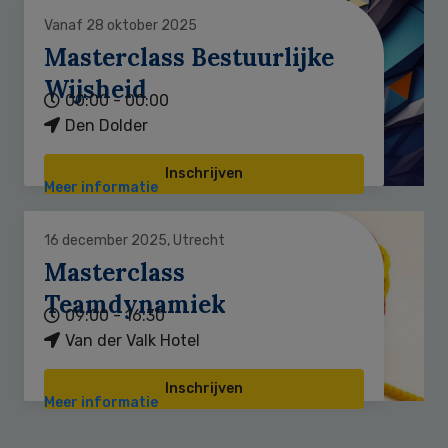
Vanaf 28 oktober 2025
Masterclass Bestuurlijke
Wijsheid
00:00 - 00:00
Den Dolder
Inschrijven
Meer informatie
16 december 2025, Utrecht
Masterclass
Teamdynamiek
09:00 - 16:30
Van der Valk Hotel
Inschrijven
Meer informatie