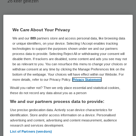
26 keer gelezen
De stichting Topklinische GGz (TOPGGz)
heeft een drietal nieuwe bestuursleden
We Care About Your Privacy
benoemd. Het gaat om Marc Blom van de
We and our
889
partners store and access personal data, like browsing data
or unique identifiers, on your device. Selecting I Accept enables tracking
Parnassia Groep, Ernst Klunder van
technologies to support the purposes shown under we and our partners
Dimence en Lex de Grunt van Altrecht.
process data to provide. Selecting Reject All or withdrawing your consent will
disable them. If trackers are disabled, some content and ads you see may not
be as relevant to you. You can resurface this menu to change your choices or
De stichting TOPGGz beheert het
withdraw consent at any time by clicking the Manage Preferences link on the
bottom of the webpage. Your choices will have effect within our Website. For
gelijknamige keurmerk voor
more details, refer to our Privacy Policy.
Privacy Statement
hooggespecialiseerde patiëntenzorg in
Would you rather not? Then we only place essential and statistical cookies,
these do not record any data about you as a person
combinatie met wetenschappelijk
We and our partners process data to provide:
onderzoek, innovatieve behandelingen en
Use precise geolocation data. Actively scan device characteristics for
kennisspreiding. Formeel wordt de
identification. Store and/or access information on a device. Personalised
advertising and content, advertising and content measurement, audience
benoeming van de nieuwe bestuursleden
research and services development.
List of Partners (vendors)
bekrachtigd in de TOPGGz-