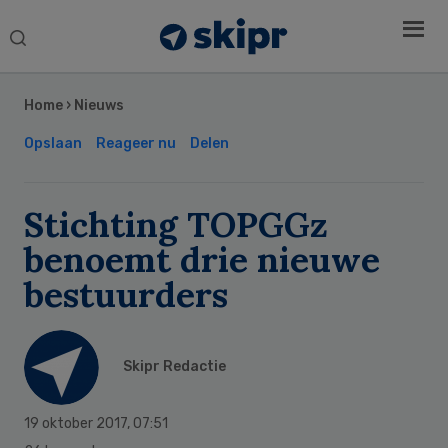
Search
this
Secondary
website
Sidebar
Home
›
Nieuws
Opslaan
Reageer nu
Delen
Stichting TOPGGz
benoemt drie nieuwe
bestuurders
Skipr Redactie
19 oktober 2017
,
07:51