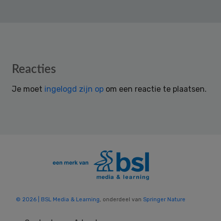
Reader
Reacties
Interactions
Je moet
ingelogd zijn op
om een reactie te plaatsen.
© 2026 | BSL Media & Learning
, onderdeel van
Springer Nature