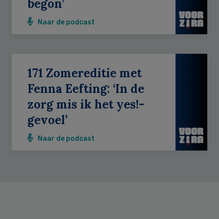
begon’
Naar de podcast
171 Zomereditie met
Fenna Eefting: ‘In de
zorg mis ik het yes!-
gevoel’
Naar de podcast