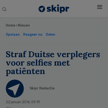
Search
this
Secondary
website
Sidebar
Home
›
Nieuws
Opslaan
Reageer nu
Delen
Straf Duitse verplegers
voor selfies met
patiënten
Skipr Redactie
22 januari 2016
,
09:19