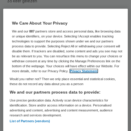
35 keer gelezen
Drie voormalige verplegers van een
We Care About Your Privacy
ziekenhuis in Aken zijn tot voorwaardelijke
We and our
887
partners store and access personal data, like browsing data
gevangenisstraffen veroordeeld omdat ze
or unique identifiers, on your device. Selecting I Accept enables tracking
technologies to support the purposes shown under we and our partners
vernederende foto’s, video’s en selfies
process data to provide. Selecting Reject All or withdrawing your consent will
disable them. If trackers are disabled, some content and ads you see may not
maakten van en met weerloze patiënten.
be as relevant to you. You can resurface this menu to change your choices or
Twee anderen kregen boetes. De vijf
withdraw consent at any time by clicking the Manage Preferences link on the
bottom of the webpage. Your choices will have effect within our Website. For
werkten op de noodopname van de kliniek,
more details, refer to our Privacy Policy.
Privacy Statement
aldus Duitse media.
Would you rather not? Then we only place essential and statistical cookies,
these do not record any data about you as a person
We and our partners process data to provide:
De vijf maakten onder andere foto’s van
Use precise geolocation data. Actively scan device characteristics for
dementerende bejaarden. Daaronder waren
identification. Store and/or access information on a device. Personalised
ook naakte patiënten. Een zwaar
advertising and content, advertising and content measurement, audience
research and services development.
dementerende hartpatiënt werd beklad
List of Partners (vendors)
met een leus voordat de foto werd