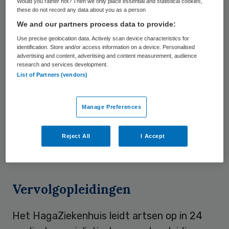
hoogcomplexe zorg. We doen dat door de
Would you rather not? Then we only place essential and statistical cookies,
these do not record any data about you as a person
ontwikkeling en toepassing van innovaties.
We and our partners process data to provide:
Daarnaast doen we veel medisch
Use precise geolocation data. Actively scan device characteristics for
wetenschappelijk, patiëntgericht
identification. Store and/or access information on a device. Personalised
advertising and content, advertising and content measurement, audience
onderzoek. Dat kan juist omdat we een
research and services development.
List of Partners (vendors)
STZ-ziekenhuis zijn. Bovendien blijven we
door onze status een belangrijk
Manage Preferences
opleidingsziekenhuis voor artsen en
verpleegkundigen. Net als op onze locatie in
Reject All
I Accept
Den Haag ontwikkelen we het STZ-klimaat
ook op onze locatie in Zoetermeer.”
Vervolgopleidingen
Het HagaZiekenhuis leidt artsen op in 24