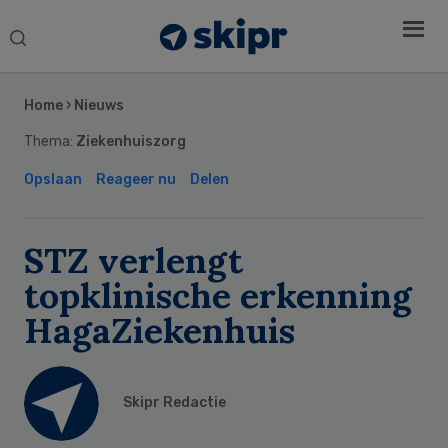
Search
this
Secondary
website
Sidebar
Home
›
Nieuws
Thema:
Ziekenhuiszorg
Opslaan
Reageer nu
Delen
STZ verlengt
topklinische erkenning
HagaZiekenhuis
Skipr Redactie