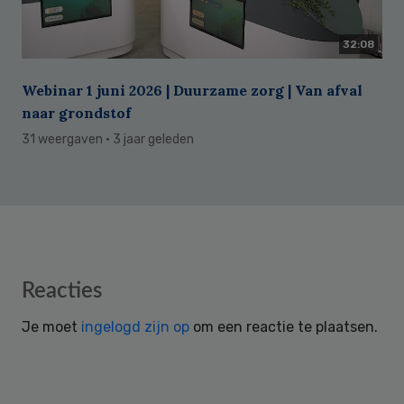
32:08
Webinar 1 juni 2026 | Duurzame zorg | Van afval
naar grondstof
31 weergaven
· 3 jaar geleden
Reader
Reacties
Interactions
Je moet
ingelogd zijn op
om een reactie te plaatsen.