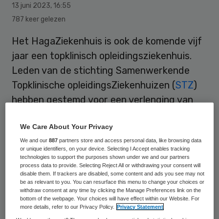
13 juni 2023
,
16:55
787 keer gelezen
Het HagaZiekenhuis is ook de komende vijf
jaar een topklinisch opleidingsziekenhuis.
Leden van de stichting Samenwerkende
Topklinische opleidingsZiekenhuizen (
STZ
)
hebben gestemd voor een verlenging van
het lidmaatschap na een visitatie.
We Care About Your Privacy
We and our
887
partners store and access personal data, like browsing data
Het HagaZiekenhuis is al sinds 1998 lid van
or unique identifiers, on your device. Selecting I Accept enables tracking
technologies to support the purposes shown under we and our partners
de STZ. Stafvoorzitter Mairuhu: “De STZ-
process data to provide. Selecting Reject All or withdrawing your consent will
disable them. If trackers are disabled, some content and ads you see may not
status is een belangrijke inspiratiebron om
be as relevant to you. You can resurface this menu to change your choices or
onze patiëntenzorg voortdurend beter te
withdraw consent at any time by clicking the Manage Preferences link on the
bottom of the webpage. Your choices will have effect within our Website. For
maken. Dit geldt zowel voor basiszorg als
more details, refer to our Privacy Policy.
Privacy Statement