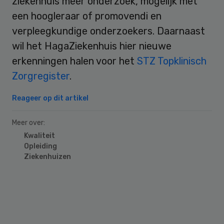
ziekenhuis meer onderzoek, mogelijk met
een hoogleraar of promovendi en
verpleegkundige onderzoekers. Daarnaast
wil het HagaZiekenhuis hier nieuwe
erkenningen halen voor het
STZ Topklinisch
Zorgregister
.
Reageer op dit artikel
Meer over:
Kwaliteit
Opleiding
Ziekenhuizen
Primary
Sidebar