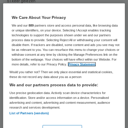
51 keer gelezen
Het Kenniscentrum Zorginnovatie van de
We Care About Your Privacy
Hogeschool Rotterdam gaat in
We and our
889
partners store and access personal data, like browsing data
or unique identifiers, on your device. Selecting I Accept enables tracking
samenwerking met de gemeente
technologies to support the purposes shown under we and our partners
process data to provide. Selecting Reject All or withdrawing your consent will
Rotterdam onderzoek doen naar
disable them. If trackers are disabled, some content and ads you see may not
be as relevant to you. You can resurface this menu to change your choices or
eenzaamheid in een zestal Europese landen.
withdraw consent at any time by clicking the Manage Preferences link on the
Het project heeft een duur van 2 jaar en is
bottom of the webpage. Your choices will have effect within our Website. For
more details, refer to our Privacy Policy.
Privacy Statement
deze maand gestart met een subsidie van
Would you rather not? Then we only place essential and statistical cookies,
de Europese Unie.
these do not record any data about you as a person
We and our partners process data to provide:
In Rotterdam voelt ruim de helft van de
Use precise geolocation data. Actively scan device characteristics for
identification. Store and/or access information on a device. Personalised
ouderen zich eenzaam. Eén op de vier
advertising and content, advertising and content measurement, audience
research and services development.
ouderen heeft zelfs niemand om op terug
List of Partners (vendors)
te vallen. Daarom heeft gemeente
Rotterdam het actieplan ‘Voor Mekaar’