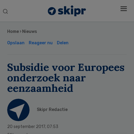
Search
this
Secondary
website
Sidebar
Home
›
Nieuws
Opslaan
Reageer nu
Delen
Subsidie voor Europees
onderzoek naar
eenzaamheid
Skipr Redactie
20 september 2017
,
07:53