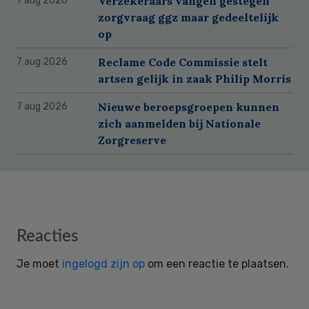
Verzekeraars vangen gestegen
7 aug 2026
zorgvraag ggz maar gedeeltelijk
op
Reclame Code Commissie stelt
7 aug 2026
artsen gelijk in zaak Philip Morris
Nieuwe beroepsgroepen kunnen
7 aug 2026
zich aanmelden bij Nationale
Zorgreserve
Reader
Reacties
Interactions
Je moet
ingelogd zijn op
om een reactie te plaatsen.