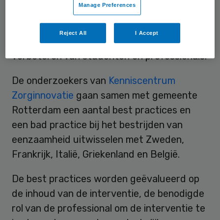
Manage Preferences
ontwikkeld. Binnen dit kader gaan zes
Europese landen samenwerken om kennis,
Reject All
I Accept
competenties en vaardigheden te
verbeteren van studenten en professionals.
De onderzoekers van
Kenniscentrum
Zorginnovatie
gaan samen met gemeente
Rotterdam een aantal best practices en
een bad practice bij het bestrijden van
eenzaamheid uitwisselen met Zweden,
Frankrijk, Italië, Griekenland en België.
De best practices worden geëvalueerd op
de inhoud van de interventie, de benodigde
rol van de professional om de interventie te