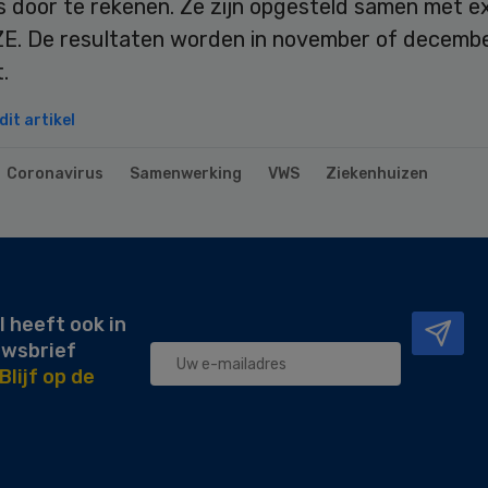
s door te rekenen. Ze zijn opgesteld samen met e
ZE. De resultaten worden in november of decemb
.
it artikel
Coronavirus
Samenwerking
VWS
Ziekenhuizen
l heeft ook in
uwsbrief
Blijf op de