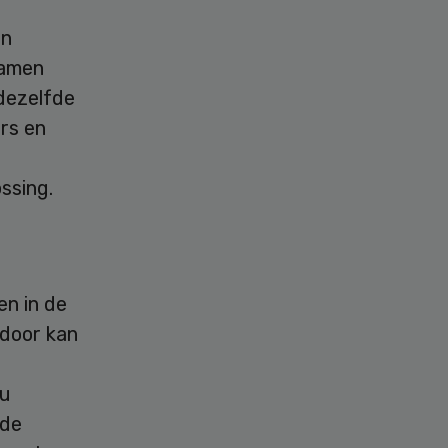
en
samen
 dezelfde
rs en
ssing.
en in de
 door kan
nu
nde