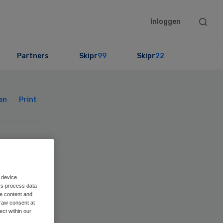
Searc
Inloggen
this
websit
Partners
Skipr
99
Skipr
22
Primary
Sidebar
en
Print
e-
 device.
rs process data
me content and
raw consent at
ect within our