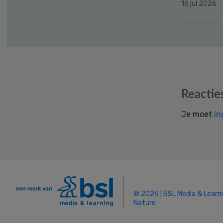
16 jul 2026
Reader
Reactie
Interactions
Je moet
in
© 2026 | BSL Media & Learn
Nature