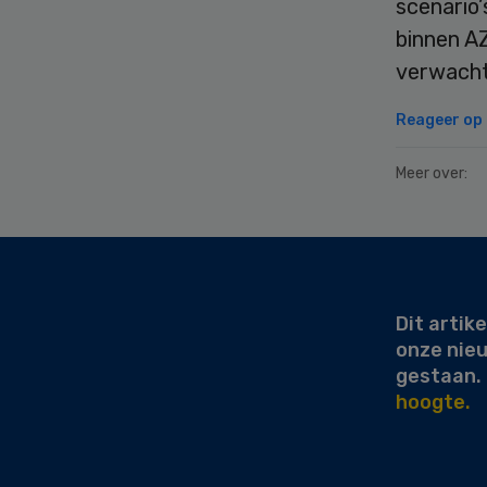
scenario’
binnen A
verwacht
Reageer op d
Meer over:
Secondary
Sidebar
Dit artike
onze nie
gestaan.
hoogte.