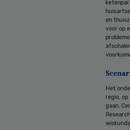
ketenpar
huisarts
en thuisz
voor op 
probleme
afschalen
voorkome
Scenari
Het onder
regio, op
gaan. Ce
Research
wiskundi