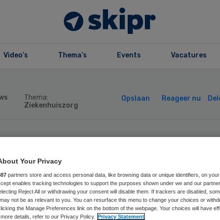
Video’s
Thema’s
Events
Vacatures
ws
Thema:
Opslaan
Reageer nu
Del
Ziekenhuiszorg
sidie voor
About Your Privacy
derzoek pandemi
887
partners store and access personal data, like browsing data or unique identifiers, on your
Accept enables tracking technologies to support the purposes shown under we and our partne
electing Reject All or withdrawing your consent will disable them. If trackers are disabled, so
t in Acute Zorg
may not be as relevant to you. You can resurface this menu to change your choices or withd
licking the Manage Preferences link on the bottom of the webpage. Your choices will have eff
more details, refer to our Privacy Policy.
Privacy Statement