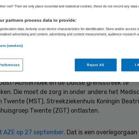
regio
her not? Then we only place essential and statistical cookies, these do not record any data
r partners process data to provide:
eolocation data. Actively scan device characteristics for identification. Store and/or access 
onalised advertising and content, advertising and content measurement, audience research 
.
Leendert Douma
27 september 2022
,
15:48
413 keer gele
ners (vendors)
rg Euregio (AZE) heeft een subsidie van 2,5 ton 
references
Reject All
I 
 om de mogelijkheid voor een pandemie-unit in de
Oost-Achterhoek en de Duitse grensstreek te
ken. Die moet de zorg in onder andere het Medis
 Twente (MST), Streekziekenhuis Koningin Beatri
nhuisgroep Twente (ZGT) ontlasten.
t AZE op 27 september
. Dat is een overlegorgaan