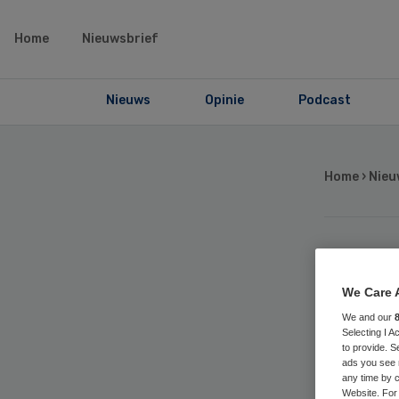
Home
Nieuwsbrief
Nieuws
Opinie
Podcast
Home
›
Nieu
Sub
We Care 
on
We and our
Selecting I 
to provide. S
uni
ads you see 
any time by c
Website. For 