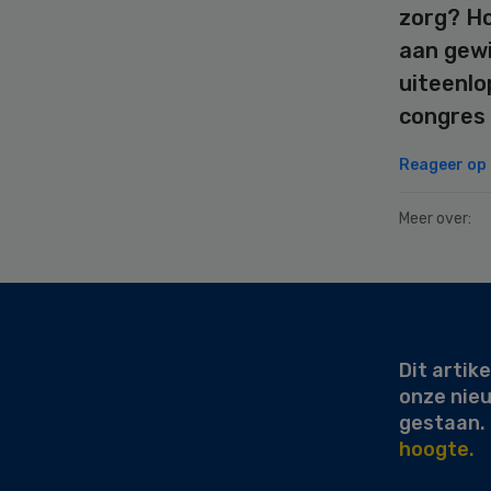
zorg? Ho
aan gewi
uiteenlo
congres
Reageer op d
Meer over:
Secondary
Sidebar
Dit artike
onze nie
gestaan.
hoogte.