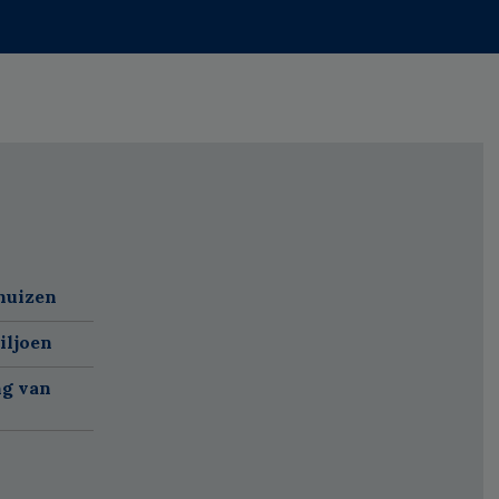
huizen
iljoen
ng van