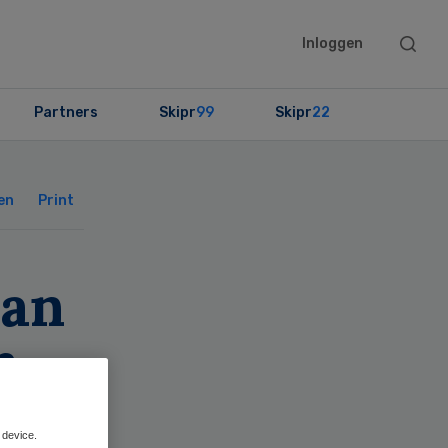
Searc
Inloggen
this
websit
Partners
Skipr
99
Skipr
22
Primary
Sidebar
en
Print
aan
n
 device.