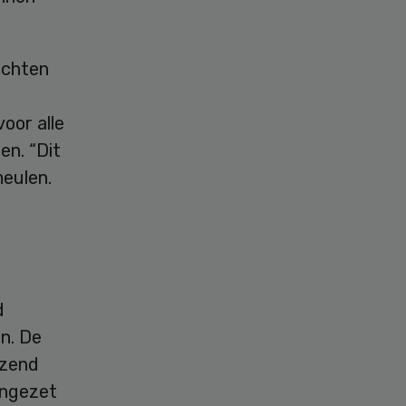
achten
oor alle
en. “Dit
meulen.
d
n. De
izend
ingezet