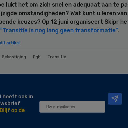
e lukt het om zich snel en adequaat aan te p
jzigde omstandigheden? Wat kunt u leren van
pende keuzes? Op 12 juni organiseert Skipr he
“Transitie is nog lang geen transformatie”
.
it artikel
Bekostiging
Pgb
Transitie
l heeft ook in
uwsbrief
Blijf op de