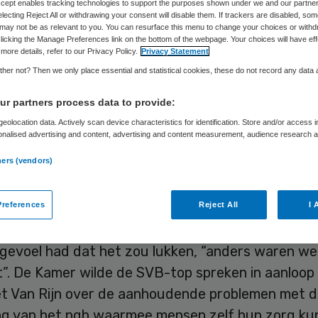
Accept enables tracking technologies to support the purposes shown under we and our partne
Skipr Redactie
28 mei 2015
,
11:06
99 keer gelezen
electing Reject All or withdrawing your consent will disable them. If trackers are disabled, so
may not be as relevant to you. You can resurface this menu to change your choices or withd
licking the Manage Preferences link on the bottom of the webpage. Your choices will have eff
more details, refer to our Privacy Policy.
Privacy Statement
le Verzekeringsbank (SVB) dacht echt dat het zou
her not? Then we only place essential and statistical cookies, these do not record any data
tbetaling van het persoonsgebonden budget (pgb)
r partners process data to provide:
den. De dienst voelde zich daarbij niet onder druk
eolocation data. Actively scan device characteristics for identification. Store and/or access 
atssecretaris Martin van Rijn (Volksgezondheid).
onalised advertising and content, advertising and content measurement, audience research 
.
ood de voorzitter van de raad van bestuur excus
ners (vendors)
ontstane problemen met de uitbetalingen.
 der Louw, lid van de Raad van Bestuur van de SV
references
Reject All
I 
g tijdens een hoorzitting in de Tweede Kamer da
gevoel had dat het zou lukken, “anders waren we 
t”. De Kamer wilde de SVB-top spreken in aanloop
t Van Rijn over de aanhoudende problemen met 
ing van het pgb waarmee mensen zelf hun zorg k