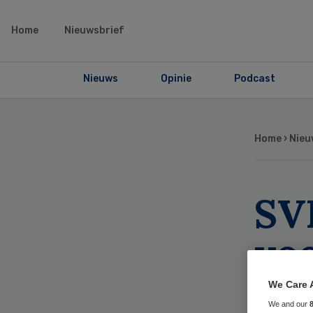
Home
Nieuwsbrief
Nieuws
Opinie
Podcast
Home
›
Nieu
SV
vo
We Care 
We and our