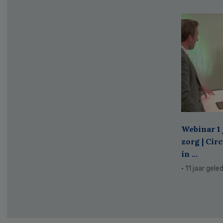
Webinar 1 
zorg | Cir
in ...
· 11 jaar gele