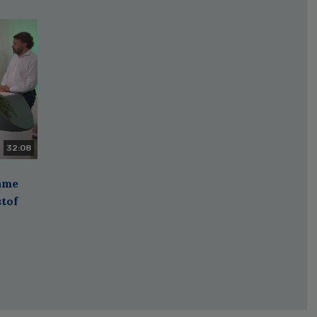
32:08
zame
stof