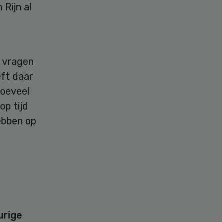
Rijn al
n vragen
eft daar
hoeveel
p tijd
ebben op
urige