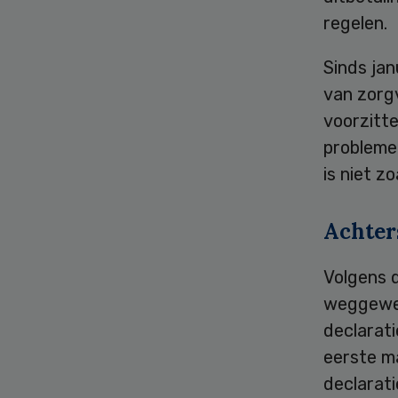
regelen.
Sinds jan
van zorgv
voorzitte
probleme
is niet z
Achter
Volgens d
weggewer
declarati
eerste m
declarat