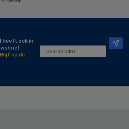
Preventie
l heeft ook in
uwsbrief
Blijf op de