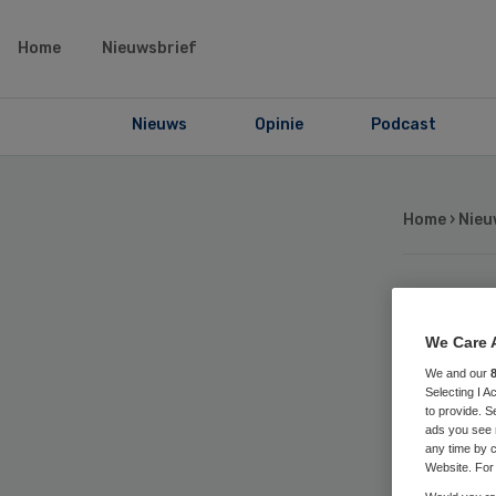
Home
Nieuwsbrief
Nieuws
Opinie
Podcast
Home
›
Nieu
Ta
We Care 
bo
We and our
Selecting I 
to provide. S
mo
ads you see 
any time by c
Website. For 