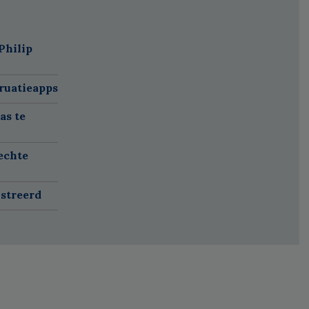
Philip
ruatieapps
as te
echte
istreerd