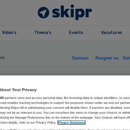
Video’s
Thema’s
Events
Vacatures
ws
Opslaan
Reageer nu
Del
ndartsen tegen
About Your Privacy
rende
889
partners store and access personal data, like browsing data or unique identifiers, on your
Accept enables tracking technologies to support the purposes shown under we and our partne
electing Reject All or withdrawing your consent will disable them. If trackers are disabled, so
ndhygiënist
may not be as relevant to you. You can resurface this menu to change your choices or withd
licking the Manage Preferences link on the bottom of the webpage. Your choices will have eff
more details, refer to our Privacy Policy.
Privacy Statement