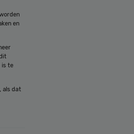
 worden
aken en
meer
dit
is te
 als dat