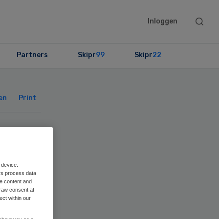
Searc
Inloggen
this
websit
Partners
Skipr
99
Skipr
22
Primary
Sidebar
en
Print
 device.
rs process data
me content and
raw consent at
ect within our