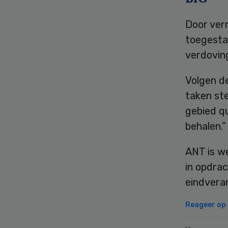
Door ver
toegestaa
verdovin
Volgen d
taken ste
gebied q
behalen.”
ANT is we
in opdra
eindveran
Reageer op d