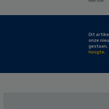
Meer over:
Secondary
Sidebar
Dit artike
onze nie
gestaan.
hoogte.