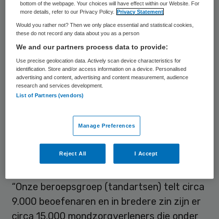
bottom of the webpage. Your choices will have effect within our Website. For
om altijd de rekening van tandarts,
more details, refer to our Privacy Policy.
Privacy Statement
orthodontist of tandprotheticus te
Would you rather not? Then we only place essential and statistical cookies,
these do not record any data about you as a person
checken. De zorgautoriteit stelde hierbij
We and our partners process data to provide:
dat zij geregeld meldingen binnenkrijgt dat
Use precise geolocation data. Actively scan device characteristics for
de rekening afwijkt van het maximaal
identification. Store and/or access information on a device. Personalised
advertising and content, advertising and content measurement, audience
toegestane tarief. De uitkomst van het
research and services development.
List of Partners (vendors)
onderzoek naar de praktijk in Zuid-Holland
is nog niet bekend.
Manage Preferences
‘Onschuldig tot tegendeel
Reject All
I Accept
bewezen is’
“Onze beroepsgroep (tandartsen) telt circa
9.000 beoefenaren en in bredere zin zijn er
circa 15.000 mondzorgverleners die onder