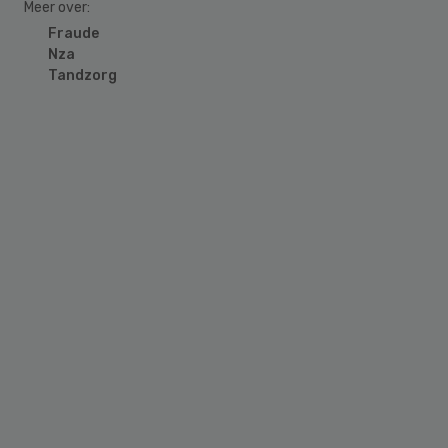
Meer over:
Fraude
Nza
Tandzorg
Primary
Sidebar