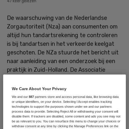
47 keer gelezen
De waarschuwing van de Nederlandse
Zorgautoriteit (Nza) aan consumenten om
altijd hun tandartsrekening te controleren
is bij tandartsen in het verkeerde keelgat
geschoten. De NZa stuurde het bericht uit
naar aanleiding van een onderzoek bij een
praktijk in Zuid-Holland. De Associatie
Nederlandse Tandartsen voelt zich als
beroepsgroep “onterecht beschuldigd” en
We Care About Your Privacy
wordt “overspoeld door ongeruste
We and our
887
partners store and access personal data, like browsing data
or unique identifiers, on your device. Selecting I Accept enables tracking
berichten van patiënten”, zo schrijft ze in
technologies to support the purposes shown under we and our partners
een brief aan de zorgautoriteit.
process data to provide. Selecting Reject All or withdrawing your consent will
disable them. If trackers are disabled, some content and ads you see may not
be as relevant to you. You can resurface this menu to change your choices or
De
NZa maande woensdag
consumenten
withdraw consent at any time by clicking the Manage Preferences link on the