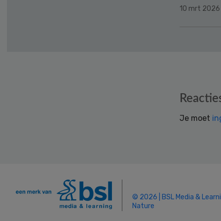
10 mrt 2026
Reader
Reactie
Interactions
Je moet
in
© 2026 | BSL Media & Learn
Nature