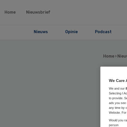
Home
Nieuwsbrief
Nieuws
Opinie
Podcast
Home
›
Nieu
Tan
We Care 
We and our
Selecting I 
he
to provide. S
ads you see 
any time by c
bo
Website. For 
Would you rat
person