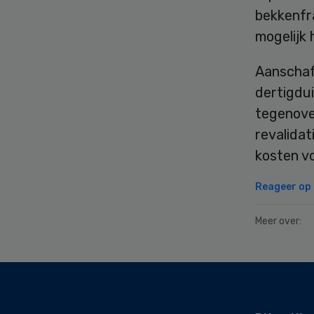
bekkenfr
mogelijk 
Aanschaf
dertigdu
tegenove
revalida
kosten v
Reageer op d
Meer over:
Secondary
Sidebar