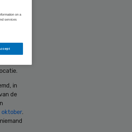
information on a
and services
n val,
Accept
are
sor in de
ocatie.
emd, in
 van de
jn
1 oktober
.
n niemand