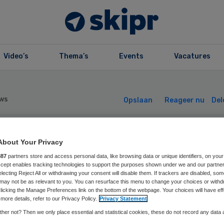
Video’s
Thema’s
Events
Vacatures
ws
Opslaan
Reageer nu
Del
teLouise test
About Your Privacy
887
partners store and access personal data, like browsing data or unique identifiers, on your
Accept enables tracking technologies to support the purposes shown under we and our partne
up-airbag tegen
electing Reject All or withdrawing your consent will disable them. If trackers are disabled, so
may not be as relevant to you. You can resurface this menu to change your choices or withd
licking the Manage Preferences link on the bottom of the webpage. Your choices will have eff
tbreuken
more details, refer to our Privacy Policy.
Privacy Statement
her not? Then we only place essential and statistical cookies, these do not record any data