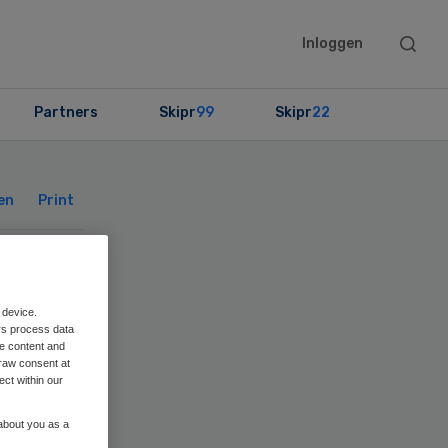
Searc
Inloggen
this
websit
Partners
Skipr
99
Skipr
22
Primary
Sidebar
en
Print
 device.
rs process data
me content and
raw consent at
ect within our
 about you as a