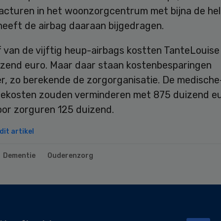
acturen in het woonzorgcentrum met bijna de hel
heeft de airbag daaraan bijgedragen.
 van de vijftig heup-airbags kostten TanteLouise
izend euro. Maar daar staan kostenbesparingen
r, zo berekende de zorgorganisatie. De medische
tiekosten zouden verminderen met 875 duizend e
oor zorguren 125 duizend.
it artikel
Dementie
Ouderenzorg