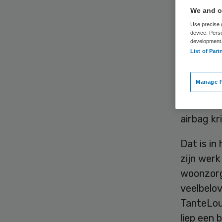
We and ou
Use precise g
device. Pers
development
List of Part
Een klein
Manage P
moet de 
ouderen 
airbag k
Dat is in
zijn werk
woonzorg
veelbelo
TanteLoui
liep een 