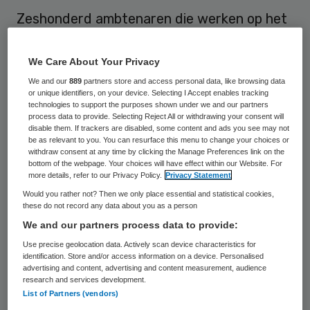
Zeshonderd ambtenaren die werken op het
provinciehuis Drenthe in Assen krijgen een
tbc-test nadat bij een medewerker open
We Care About Your Privacy
longtuberculose was geconstateerd. Dat
We and our
889
partners store and access personal data, like browsing data
or unique identifiers, on your device. Selecting I Accept enables tracking
meldde de provincie woensdag.
technologies to support the purposes shown under we and our partners
process data to provide. Selecting Reject All or withdrawing your consent will
disable them. If trackers are disabled, some content and ads you see may not
Ruim 130 naaste collega’s van de zieke
be as relevant to you. You can resurface this menu to change your choices or
withdraw consent at any time by clicking the Manage Preferences link on the
ambtenaar zijn inmiddels getest. Bij 19 van
bottom of the webpage. Your choices will have effect within our Website. For
hen is vastgesteld dat zij de bacterie
more details, refer to our Privacy Policy.
Privacy Statement
Would you rather not? Then we only place essential and statistical cookies,
dragen, hoewel er in die gevallen geen
these do not record any data about you as a person
sprake is van open tbc. Uit voorzorg krijgen
We and our partners process data to provide:
ze 3 maanden lang medicijnen
Use precise geolocation data. Actively scan device characteristics for
identification. Store and/or access information on a device. Personalised
voorgeschreven.
advertising and content, advertising and content measurement, audience
research and services development.
List of Partners (vendors)
Uitbraak