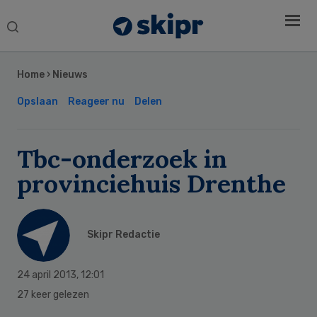
Search
this
Secondary
website
Sidebar
Home
›
Nieuws
Opslaan
Reageer nu
Delen
Tbc-onderzoek in
provinciehuis Drenthe
Skipr Redactie
24 april 2013
,
12:01
27 keer gelezen