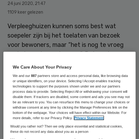
24 juni 2020
,
21:47
1109 keer gelezen
Verpleeghuizen kunnen soms best wat
soepeler zijn bij het toelaten van bezoek
voor bewoners, maar “het is nog te vroeg
om helemaal open te gaan”. Dat zegt
Verenso, de vereniging van specialisten in
We Care About Your Privacy
de ouderengeneeskunde. Volgens de
We and our
887
partners store and access personal data, like browsing data
vereniging zijn de risico’s van het
or unique identifiers, on your device. Selecting I Accept enables tracking
technologies to support the purposes shown under we and our partners
coronavirus nog niet verdwenen en blijft
process data to provide. Selecting Reject All or withdrawing your consent will
disable them. If trackers are disabled, some content and ads you see may not
het gevaar van een tweede golf bestaan.
be as relevant to you. You can resurface this menu to change your choices or
withdraw consent at any time by clicking the Manage Preferences link on the
bottom of the webpage. Your choices will have effect within our Website. For
more details, refer to our Privacy Policy.
Privacy Statement
De situatie is in de afgelopen weken wel
Would you rather not? Then we only place essential and statistical cookies,
flink verbeterd, benadrukt de vereniging.
these do not record any data about you as a person