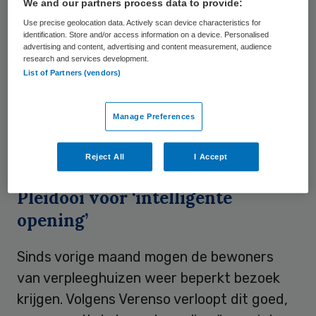
Het aantal besmettingen in verpleeghuizen
We and our partners process data to provide:
neemt af en er zijn genoeg
Use precise geolocation data. Actively scan device characteristics for
identification. Store and/or access information on a device. Personalised
beschermingsmiddelen en coronatests
advertising and content, advertising and content measurement, audience
research and services development.
beschikbaar. Wel vindt Verenso dat er meer
List of Partners (vendors)
gegevens over coronagevallen per regio
beschikbaar moeten zijn. Verpleeghuizen en
Manage Preferences
de overheid kunnen dan snel ingrijpen bij
een nieuwe uitbraak.
Reject All
I Accept
Pleidooi voor ‘intelligente
opening’
Sinds vorige maand mogen de bewoners
van verpleeghuizen weer beperkt bezoek
krijgen. Volgens Verenso verloopt dit goed,