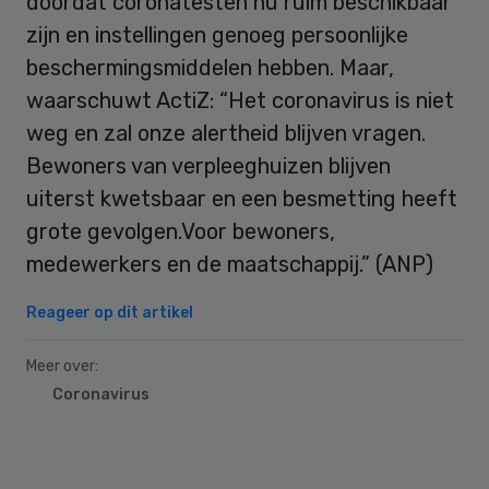
doordat coronatesten nu ruim beschikbaar
zijn en instellingen genoeg persoonlijke
beschermingsmiddelen hebben. Maar,
waarschuwt ActiZ: “Het coronavirus is niet
weg en zal onze alertheid blijven vragen.
Bewoners van verpleeghuizen blijven
uiterst kwetsbaar en een besmetting heeft
grote gevolgen.Voor bewoners,
medewerkers en de maatschappij.” (ANP)
Reageer op dit artikel
Meer over:
Coronavirus
Primary
Sidebar