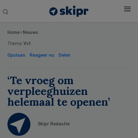
Search
this
Secondary
website
Sidebar
Home
›
Nieuws
Thema:
Vvt
Opslaan
Reageer nu
Delen
‘Te vroeg om
verpleeghuizen
helemaal te openen’
Skipr Redactie