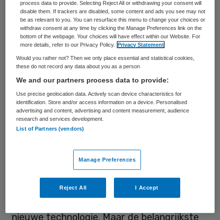
process data to provide. Selecting Reject All or withdrawing your consent will
disable them. If trackers are disabled, some content and ads you see may not
be as relevant to you. You can resurface this menu to change your choices or
withdraw consent at any time by clicking the Manage Preferences link on the
bottom of the webpage. Your choices will have effect within our Website. For
more details, refer to our Privacy Policy.
Privacy Statement
Would you rather not? Then we only place essential and statistical cookies,
these do not record any data about you as a person
Foto: Biserka Stojanovic/Getty Images/iStock
We and our partners process data to provide:
Use precise geolocation data. Actively scan device characteristics for
Dat blijkt uit het promotieonderzoek van
identification. Store and/or access information on a device. Personalised
advertising and content, advertising and content measurement, audience
rechtswetenschapper Robbert Coenmans,
research and services development.
dat hij op 31 mei 2023 verdedigt aan
Tilburg
List of Partners (vendors)
University
. Coenmans doet diverse
aanbevelingen voor het laten slagen van
Manage Preferences
technologische innovatie op de werkvloer.
In Nederland heeft de ondernemingsraad
Reject All
I Accept
sinds 1998 adviesrecht op het invoeren van
nieuwe technologie. Maar de belangrijkste