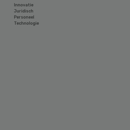
Innovatie
Juridisch
Personeel
Technologie
Primary
Sidebar