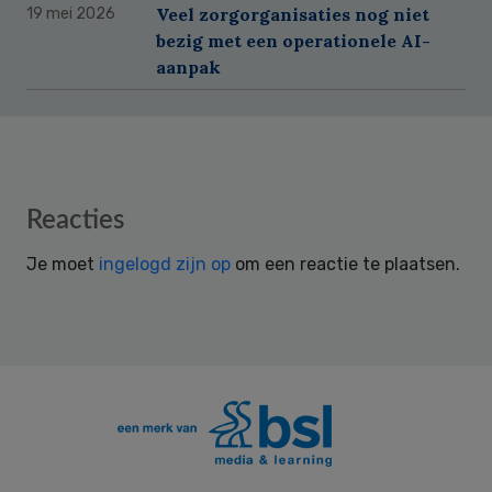
Veel zorgorganisaties nog niet
19 mei 2026
bezig met een operationele AI-
aanpak
Reader
Reacties
Interactions
Je moet
ingelogd zijn op
om een reactie te plaatsen.