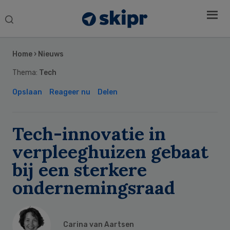
Search
this
Secondary
website
Sidebar
Home
›
Nieuws
Thema:
Tech
Opslaan
Reageer nu
Delen
Tech-innovatie in
verpleeghuizen gebaat
bij een sterkere
ondernemingsraad
Carina van Aartsen