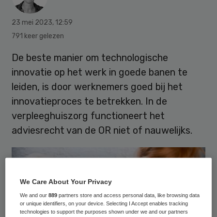
23 mei 2023
,
12:59
791 keer gelezen
De beste manier om technologische
innovatie op het werk in goede banen te
leiden, is door werknemers goed bij het
innovatieproces te betrekken. In de
verpleeghuiszorg functioneert het
adviesrecht van de OR niet of nauwelijks.
We Care About Your Privacy
We and our
889
partners store and access personal data, like browsing data
or unique identifiers, on your device. Selecting I Accept enables tracking
technologies to support the purposes shown under we and our partners