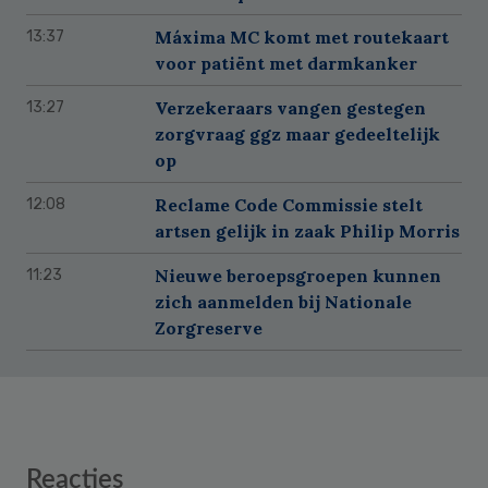
Máxima MC komt met routekaart
13:37
voor patiënt met darmkanker
Verzekeraars vangen gestegen
13:27
zorgvraag ggz maar gedeeltelijk
op
Reclame Code Commissie stelt
12:08
artsen gelijk in zaak Philip Morris
Nieuwe beroepsgroepen kunnen
11:23
zich aanmelden bij Nationale
Zorgreserve
Reader
Reacties