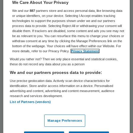
44 keer gelezen
We Care About Your Privacy
We and our
887
partners store and access personal data, like browsing data
or unique identifiers, on your device. Selecting I Accept enables tracking
Het Tergooi Ziekenhuis in Hilversum heeft
technologies to support the purposes shown under we and our partners
een nieuw schouder- en elleboogcentrum
process data to provide. Selecting Reject All or withdrawing your consent will
disable them. If trackers are disabled, some content and ads you see may not
geopend. Het centrum biedt
be as relevant to you. You can resurface this menu to change your choices or
withdraw consent at any time by clicking the Manage Preferences link on the
gespecialiseerde zorg aan patiënten met
bottom of the webpage. Your choices will have effect within our Website. For
more details, refer to our Privacy Policy.
Privacy Statement
acute en chronische aandoeningen aan
Would you rather not? Then we only place essential and statistical cookies,
schouder en elleboog.
these do not record any data about you as a person
We and our partners process data to provide:
Orthopeed, traumachirurg, radioloog en
Use precise geolocation data. Actively scan device characteristics for
fysiotherapeut werken samen in het
identification. Store and/or access information on a device. Personalised
advertising and content, advertising and content measurement, audience
centrum. Door schouder- en elleboogzorg
research and services development.
List of Partners (vendors)
vanuit één plek aan te bieden kunnen
patiënten sneller en accurater worden
Manage Preferences
behandeld,
verwacht het ziekenhuis
.