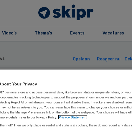
Video’s
Thema’s
Events
Vacatures
ws
Opslaan
Reageer nu
Del
gooi sluit zich a
About Your Privacy
887
partners store and access personal data, like browsing data or unique identifiers, on your
Accept enables tracking technologies to support the purposes shown under we and our partne
j MVO Nederland
electing Reject All or withdrawing your consent will disable them. If trackers are disabled, so
may not be as relevant to you. You can resurface this menu to change your choices or withd
licking the Manage Preferences link on the bottom of the webpage. Your choices will have eff
more details, refer to our Privacy Policy.
Privacy Statement
her not? Then we only place essential and statistical cookies, these do not record any data