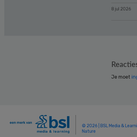
8 jul 2026
Reader
Reactie
Interactions
Je moet
in
© 2026 | BSL Media & Learn
Nature