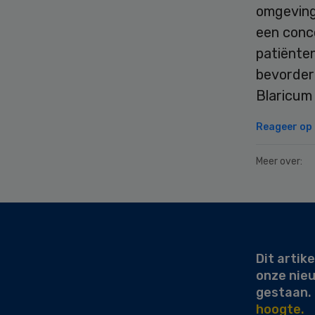
omgeving 
een conce
patiënte
bevorder
Blaricum 
Reageer op d
Meer over:
Secondary
Sidebar
Dit artike
onze nie
gestaan.
hoogte.