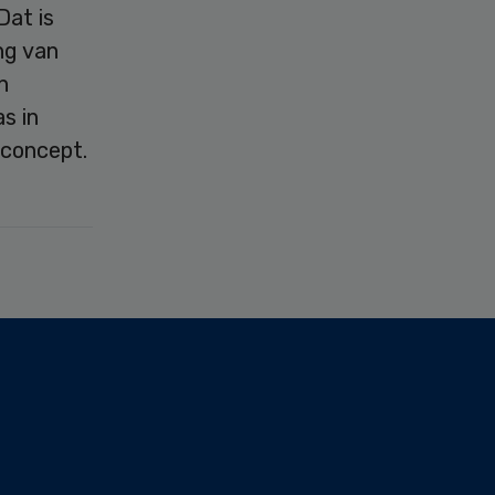
Dat is
ng van
n
s in
 concept.