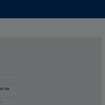
it de
w