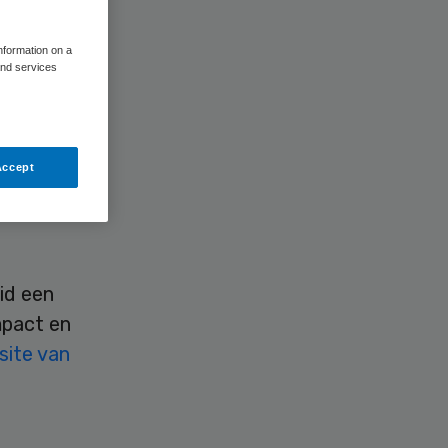
information on a
and services
VO
uis
Accept
 met
rzamer te
id een
mpact en
site van