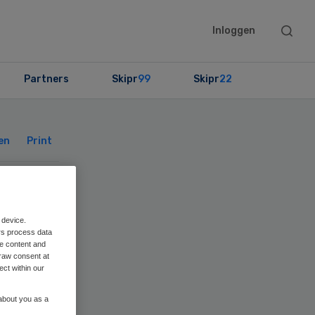
Searc
Inloggen
this
websit
Partners
Skipr
99
Skipr
22
Primary
Sidebar
en
Print
an
 device.
rs process data
me content and
raw consent at
ect within our
 about you as a