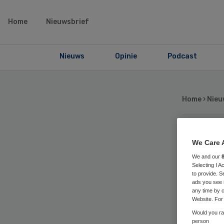
Home
Nieuwsbrief
Nieuws
Opinie
Podcast
Home
›
Nieu
Ter
We Care 
We and our
Selecting I 
bi
to provide. S
ads you see 
any time by c
Website. For 
Would you rat
person