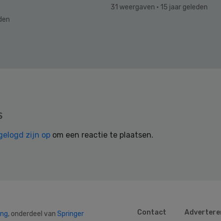
31 weergaven
· 15 jaar geleden
eden
s
gelogd zijn op
om een reactie te plaatsen.
Contact
Advertere
ing
, onderdeel van
Springer