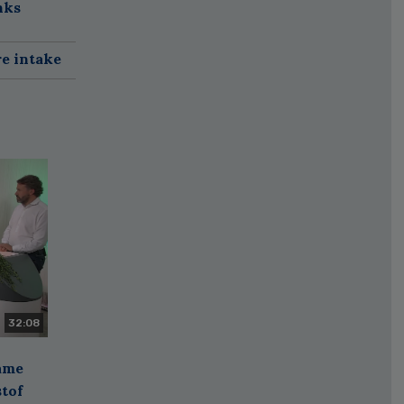
nks
re intake
32:08
zame
stof