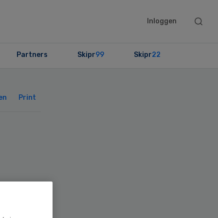
Searc
Inloggen
this
websit
Partners
Skipr
99
Skipr
22
Primary
Sidebar
en
Print