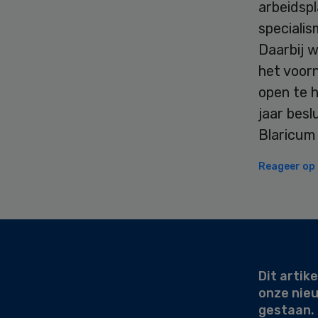
arbeidsp
specialis
Daarbij 
het voor
open te 
jaar besl
Blaricum
Reageer op d
Secondary
Sidebar
Dit artike
onze nie
gestaan.