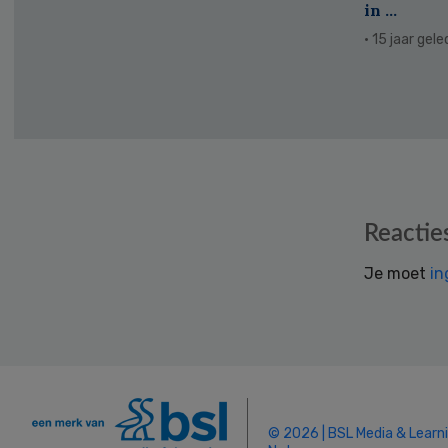
in ...
· 15 jaar gel
Reader
Reactie
Interactions
Je moet
in
© 2026 | BSL Media & Learn