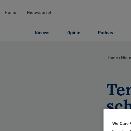
Home
Nieuwsbrief
Nieuws
Opinie
Podcast
Home
›
Nieu
Te
sc
ar
We Care 