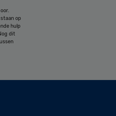
oor.
 staan op
ende hulp
Nog dit
tussen