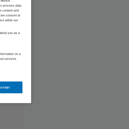
 device.
rs process data
me content and
raw consent at
ect within our
 about you as a
information on a
and services
Accept