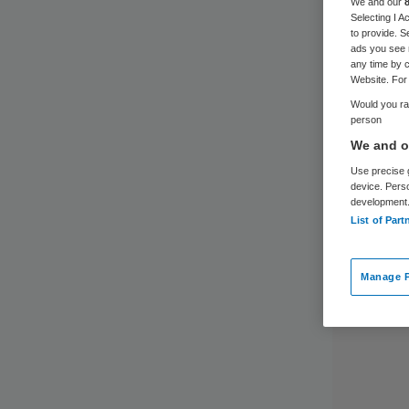
We and our
Selecting I 
to provide. S
ads you see 
any time by c
Website. For 
Would you rat
person
We and ou
Use precise g
device. Pers
development
List of Part
Manage P