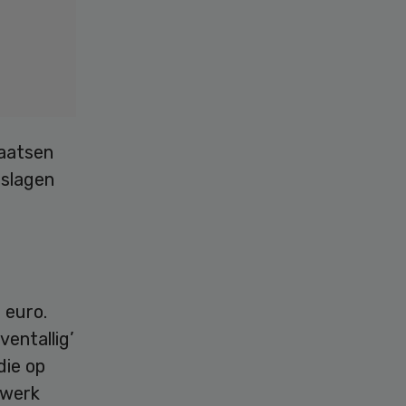
laatsen
tslagen
 euro.
entallig’
die op
 werk