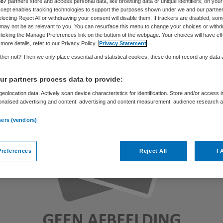
887
partners store and access personal data, like browsing data or unique identifiers, on your
Accept enables tracking technologies to support the purposes shown under we and our partne
electing Reject All or withdrawing your consent will disable them. If trackers are disabled, so
may not be as relevant to you. You can resurface this menu to change your choices or withd
Skipr Redactie
22 november 2010
,
23:00
40 keer gelezen
licking the Manage Preferences link on the bottom of the webpage. Your choices will have eff
more details, refer to our Privacy Policy.
Privacy Statement
her not? Then we only place essential and statistical cookies, these do not record any data
r partners process data to provide:
eolocation data. Actively scan device characteristics for identification. Store and/or access 
onalised advertising and content, advertising and content measurement, audience research 
.
ners (vendors)
references
Reject All
I 