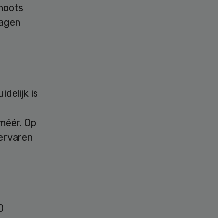
choots
lagen
delijk is
méér. Op
 ervaren
0