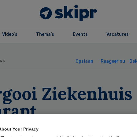
Video’s
Thema’s
Events
Vacatures
ws
Opslaan
Reageer nu
Del
rgooi Ziekenhuis
hrapt
beidsplaatsen
About Your Privacy