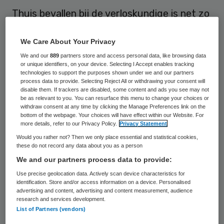
Thuis bevallen bij de verloskundige is net zo
veilig als een geboorte in het ziekenhuis
onder toezicht van een gynaecoloog. Dat
We Care About Your Privacy
concluderen onderzoekers van het AMC en
We and our
889
partners store and access personal data, like browsing data
or unique identifiers, on your device. Selecting I Accept enables tracking
het VUmc in Amsterdam.
technologies to support the purposes shown under we and our partners
process data to provide. Selecting Reject All or withdrawing your consent will
disable them. If trackers are disabled, some content and ads you see may not
In Nederland is het de gewoonte dat
be as relevant to you. You can resurface this menu to change your choices or
withdraw consent at any time by clicking the Manage Preferences link on the
vrouwen met een laag risico op complicaties
bottom of the webpage. Your choices will have effect within our Website. For
more details, refer to our Privacy Policy.
Privacy Statement
bevallen bij de verloskundige. Bij een hoog
Would you rather not? Then we only place essential and statistical cookies,
risico op problemen wordt er doorverwezen
these do not record any data about you as a person
naar de gynaecoloog. “Uit onze studie blijkt
We and our partners process data to provide:
dat de bevalling bij beiden even vaak een
Use precise geolocation data. Actively scan device characteristics for
identification. Store and/or access information on a device. Personalised
goede afloop kent”, zegt Joris van der Post,
advertising and content, advertising and content measurement, audience
research and services development.
hoogleraar verloskunde in het AMC in
List of Partners (vendors)
Amsterdam, in het Reformatorisch Dagblad.