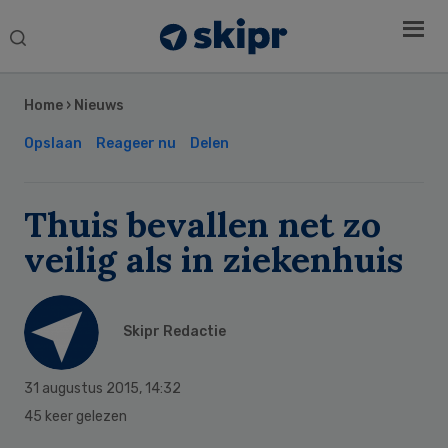
Search
this
Secondary
website
Sidebar
Home
›
Nieuws
Opslaan
Reageer nu
Delen
Thuis bevallen net zo
veilig als in ziekenhuis
Skipr Redactie
31 augustus 2015
,
14:32
45 keer gelezen