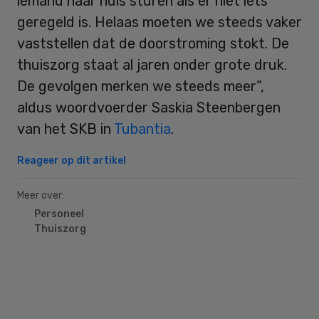
iemand naar huis sturen als er niet iets
geregeld is. Helaas moeten we steeds vaker
vaststellen dat de doorstroming stokt. De
thuiszorg staat al jaren onder grote druk.
De gevolgen merken we steeds meer”,
aldus woordvoerder Saskia Steenbergen
van het SKB in
Tubantia
.
Reageer op dit artikel
Meer over:
Personeel
Thuiszorg
Primary
Sidebar