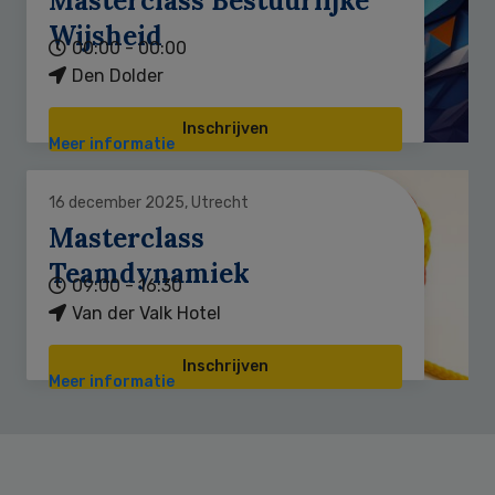
Masterclass Bestuurlijke
Wijsheid
00:00 - 00:00
Den Dolder
Inschrijven
Meer informatie
16 december 2025, Utrecht
Masterclass
Teamdynamiek
09:00 - 16:30
Van der Valk Hotel
Inschrijven
Meer informatie