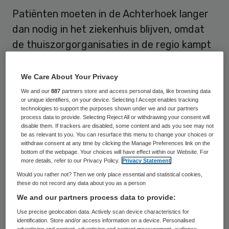
Patiënten moeten in de Achterhoek langer
dan nodig in het ziekenhuis blijven, omdat
de thuiszorgorganisaties in de regio kampt
met een tekort aan personeel en het aantal
cliënten toeneemt. Dat meldt dagblad
We Care About Your Privacy
Tubantia.
We and our
887
partners store and access personal data, like browsing data
or unique identifiers, on your device. Selecting I Accept enables tracking
technologies to support the purposes shown under we and our partners
Om de problemen het hoofd te bieden
process data to provide. Selecting Reject All or withdrawing your consent will
disable them. If trackers are disabled, some content and ads you see may not
werken de thuiszorgorganisaties rond
be as relevant to you. You can resurface this menu to change your choices or
withdraw consent at any time by clicking the Manage Preferences link on the
Winterswijk al nauw samen en nemen ze
bottom of the webpage. Your choices will have effect within our Website. For
met enige regelmaat elkaars patiënten
more details, refer to our Privacy Policy.
Privacy Statement
Would you rather not? Then we only place essential and statistical cookies,
over, schrijft Tubantia.
these do not record any data about you as a person
We and our partners process data to provide:
Het stokken van de doorstroom naar de
Use precise geolocation data. Actively scan device characteristics for
thuiszorg is ook de specialisten in het
identification. Store and/or access information on a device. Personalised
advertising and content, advertising and content measurement, audience