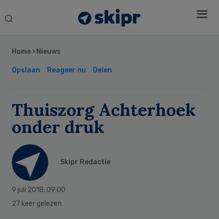
Search
this
Secondary
website
Sidebar
Home
›
Nieuws
Opslaan
Reageer nu
Delen
Thuiszorg Achterhoek
onder druk
Skipr Redactie
9 juli 2018
,
09:00
27 keer gelezen