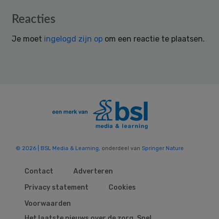
Reader
Reacties
Interactions
Je moet
ingelogd zijn op
om een reactie te plaatsen.
© 2026 | BSL Media & Learning
, onderdeel van
Springer Nature
Contact
Adverteren
Privacy statement
Cookies
Voorwaarden
Het laatste nieuws over de zorg. Snel,